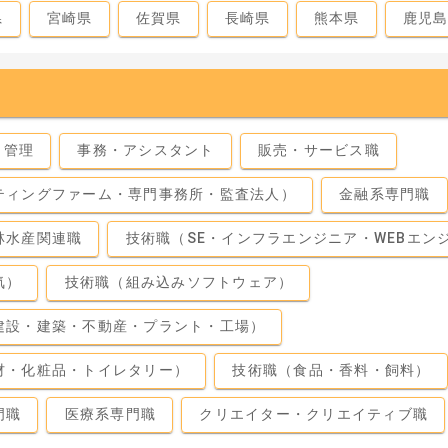
県
宮崎県
佐賀県
長崎県
熊本県
鹿児
・管理
事務・アシスタント
販売・サービス職
ティングファーム・専門事務所・監査法人）
金融系専門職
林水産関連職
技術職（SE・インフラエンジニア・WEBエン
気）
技術職（組み込みソフトウェア）
建設・建築・不動産・プラント・工場）
材・化粧品・トイレタリー）
技術職（食品・香料・飼料）
門職
医療系専門職
クリエイター・クリエイティブ職