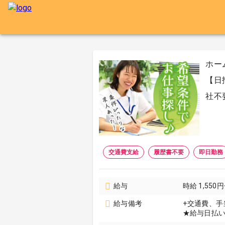
ホー
【日
社不
交通費支給
履歴書不要
即日勤務
給与
時給 1,550円
給与備考
+交通費、手
★給与日払