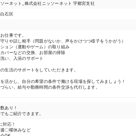
ソーネット_株式会社ニッソーネット 宇都宮支社
市白石区
のお仕事です。
見守りや話し相手（問題がないか、声をかけつつ様子をうかがう）
ーション（運動やゲーム）の取り組み
枕カバーなどの交換、お部屋の掃除
手洗い、入浴のサポート
者の生活のサポートをしていただきます。
験を活かし、自分の希望の条件で働ける現場を探してみましょう！
いづらい、給与や勤務時間の条件交渉も代行します。
多数あり！
外でもご紹介できます。
に対応！
毎週〇曜休みなど
介OK