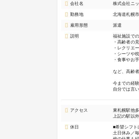
会社名
株式会社ニッ
勤務地
北海道札幌
雇用形態
派遣
説明
福祉施設で
・高齢者の
・レクリエ
・シーツや
・食事やお
など、高齢
今までの経
自分では言
アクセス
東札幌駅他
上記の駅以
休日
■希望シフト
土日休み／
他の仕事も紹