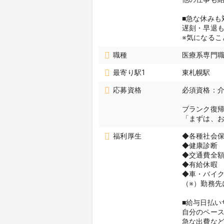
■急な休みも
遅刻・早退
※気になるこ
職種
医療系専門職
最寄り駅1
東札幌駅
応募資格
必須資格：
ブランク復
「まずは、
福利厚生
◆各種社会
◆健康診断
◆交通費全額
◆有給休暇
◆車・バイク
（※）勤務先
■給与日払い
自分のペー
急な出費な