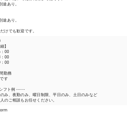
別途あり。
別途あり。
せだけでも歓迎です。
0
詳細】
6：00
8：00
9：00
時間勤務
例です
 シフト例 ------
勤のみ、夜勤のみ、曜日制限、平日のみ、土日のみなど
求人のご相談もお任せください。
form