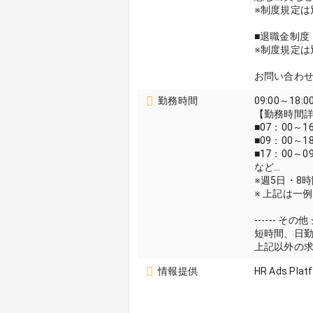
※制度規定は
■退職金制度
※制度規定は
お問い合わ
勤務時間
09:00～18:0
【勤務時間
■07：00～1
■09：00～1
■17：00～0
など…
※週5日・8
※ 上記は一
------ その他
短時間、日
上記以外の
情報提供
HR Ads Plat