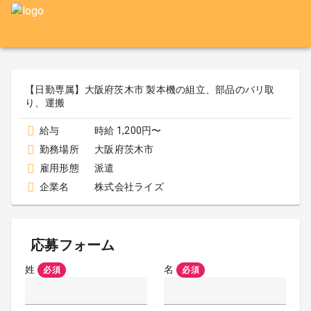
【日勤専属】大阪府茨木市 製本機の組立、部品のバリ取
り、運搬
給与
時給 1,200円〜
勤務場所
大阪府茨木市
雇用形態
派遣
企業名
株式会社ライズ
応募フォーム
姓
名
必須
必須