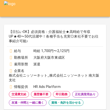
【日払いOK】必須資格：介護福祉士★高時給で年収
UP★40〜50代活躍中！各種手当も充実◎来社不要でお仕
事紹介可能♪
給与
時給 1,700円〜2,125円
勤務場所
大阪府大阪市東成区
雇用形態
派遣
企業名
株式会社ニッソーネット_株式会社ニッソーネット 南大阪
支社
情報提供
HR Ads Platform
交通費支給
履歴書不要
即日勤務
正社員登用あり
友達・仲間と一緒に働く
資格・免許を活かせる