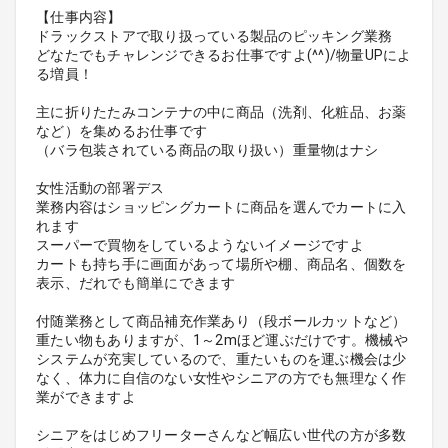
【仕事内容】
ドラックストアで取り扱っている製品のピッキング業務
どなたでもチャレンジできるお仕事ですよ(^^)/物量UPによ
る増員！
主に折りたたみコンテナの中に商品（洗剤、化粧品、お薬
など）を集めるお仕事です
（バラ包装されている商品の取り扱い）重量物はナシ
女性活動の部署デス
業務内容はショッピングカートに商品を選んでカートに入
れます
スーパーで買物をしているようないイメージですよ
カートも持ち手に画面があって場所や棚、商品名、個数を
表示、だれでも簡単にできます
付随業務として商品補充作業あり（段ボールカットなど）
重たい物もありますが、1～2mほど運ぶだけです。機械や
システムが充実しているので、重たいものを運ぶ機会は少
なく、体力に自信のない女性やシニアの方でも無理なく作
業ができますよ
シニアをはじめフリーターさんなど幅広い世代の方が多数