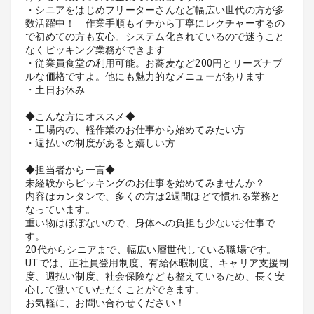
・シニアをはじめフリーターさんなど幅広い世代の方が多
数活躍中！ 作業手順もイチから丁寧にレクチャーするの
で初めての方も安心。システム化されているので迷うこと
なくピッキング業務ができます
・従業員食堂の利用可能。お蕎麦など200円とリーズナブ
ルな価格ですよ。他にも魅力的なメニューがあります
・土日お休み
◆こんな方にオススメ◆
・工場内の、軽作業のお仕事から始めてみたい方
・週払いの制度があると嬉しい方
◆担当者から一言◆
未経験からピッキングのお仕事を始めてみませんか？
内容はカンタンで、多くの方は2週間ほどで慣れる業務と
なっています。
重い物はほぼないので、身体への負担も少ないお仕事で
す。
20代からシニアまで、幅広い層世代している職場です。
UTでは、正社員登用制度、有給休暇制度、キャリア支援制
度、週払い制度、社会保険なども整えているため、長く安
心して働いていただくことができます。
お気軽に、お問い合わせください！