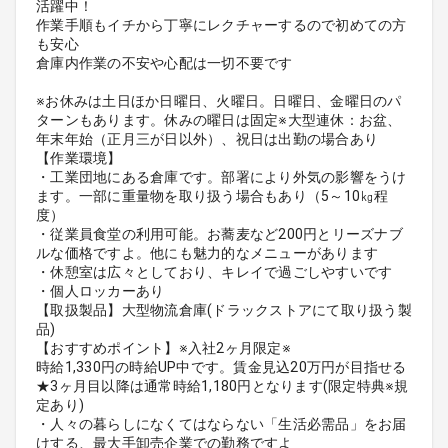
活躍中！
作業手順もイチから丁寧にレクチャーするので初めての方
も安心
倉庫内作業の不安や心配は一切不要です
※お休みは土日ほか日曜日、火曜日。日曜日、金曜日のパ
ターンもあります。休みの曜日は固定※大型連休：お盆、
年末年始（正月三が日以外）、祝日は出勤の場合あり
【作業環境】
・工業団地にある倉庫です。部署により外気の影響をうけ
ます。一部に重量物を取り扱う場合もあり（5～10㎏程
度）
・従業員食堂の利用可能。お蕎麦など200円とリーズナブ
ルな価格ですよ。他にも魅力的なメニューがあります
・休憩室は広々としており、キレイで過ごしやすいです
・個人ロッカーあり
【取扱製品】大型物流倉庫(ドラックストアにて取り扱う製
品)
【おすすめポイント】※入社2ヶ月限定※
時給1,330円の時給UP中です。賃金見込20万円が目指せる
★3ヶ月目以降は通常時給1,180円となります(限定特典※規
定あり)
・人々の暮らしになくてはならない「生活必需品」をお届
けする、最大手卸売企業での勤務ですよ