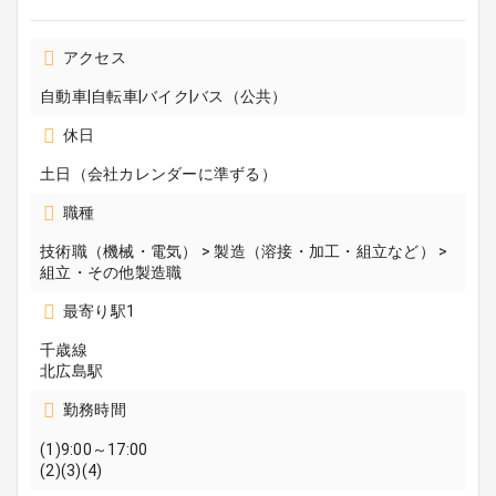
アクセス
自動車|自転車|バイク|バス（公共）
休日
土日（会社カレンダーに準ずる）
職種
技術職（機械・電気） > 製造（溶接・加工・組立など） >
組立・その他製造職
最寄り駅1
千歳線
北広島駅
勤務時間
(1)9:00～17:00
(2)(3)(4)