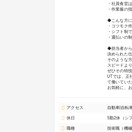
・社員食堂
・作業服の
◆こんな方
・コツモク
・シフト制
・週払いの
◆担当者か
決められた
そのような
スピードよ
ぜひその特
UTでは、
て働いてい
お気軽に、
アクセス
自動車|自転
休日
5勤2休（シ
職種
技術職（機械