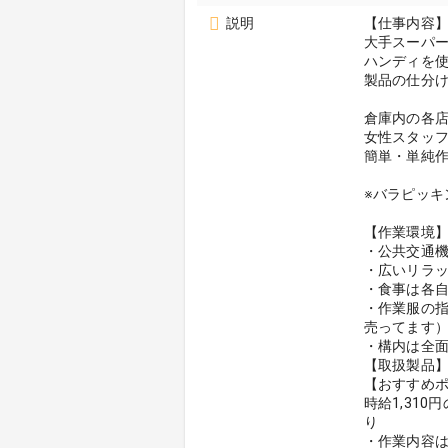
説明
【仕事内容
大手スーパ
ハンディを
製品の仕分
倉庫内の各
女性スタッ
簡単・単純作
※バラピッ
【作業環境
・公共交通
・広いリラ
・食事は各
・作業服の指
売ってます
・構内は全
【取扱製品
【おすすめポ
時給1,31
り
・作業内容