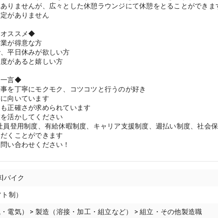
はありませんが、広々とした休憩ラウンジにて休憩をとることができま
指定がありません
にオススメ◆
作業が得意な方
で、平日休みが欲しい方
制度があると嬉しい方
ら一言◆
仕事を丁寧にモクモク、コツコツと行うのが好き
方に向いています
りも正確さが求められています
技を活かしてください
正社員登用制度、有給休暇制度、キャリア支援制度、週払い制度、社会
ただくことができます
お問い合わせください！
車|バイク
フト制）
・電気） > 製造（溶接・加工・組立など） > 組立・その他製造職