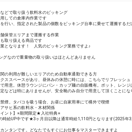
】
ーなどで取り扱う飲料水のピッキング
使用しての倉庫内作業です
けを行い、指定された製品の個数をピッキング台車に乗せて運搬するだ
店舗保管エリアまで運搬する作業
フも取り扱える商品です
業となります！ 人気のピッキング業務ですよ♪
キングなので重量物の取り扱いはほとんどありません
】
機関の利用が難しいエリアのため自動車通勤できる方
ックススペースがあり、昼休みの休憩に時には、こちらでリフレッシュ
自で用意。休憩ラウンジにパン・カップ麺の自販機有。ポット、レンジ
定などは特にありませんが、安全靴のみ自分で用意して頂くことになりま
）
面禁煙。タバコを吸う場合、お昼に自家用車にて構外で喫煙
】アサヒ系の飲料水・木材関係
イント】※期間限定★入社特典※
0円の時給UP中です★3ヶ月目以降は通常時給1,110円となります(2025
はカンタンです。どなたでもすぐにお仕事をマスターできますよ