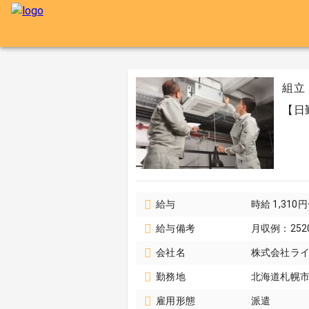
組立
【日
給与
時給 1,310
給与備考
月収例：252
会社名
株式会社ラ
勤務地
北海道札幌
雇用形態
派遣