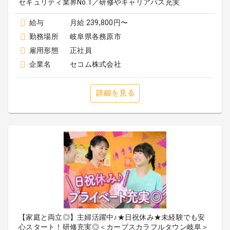
セキュリティ業界No.1／研修やキャリアパス充実
給与
月給 239,800円〜
勤務場所
岐阜県各務原市
雇用形態
正社員
企業名
セコム株式会社
詳細を見る
【家庭と両立◎】主婦活躍中♪★日祝休み★未経験でも安
心スタート！研修充実◎＜カーブスカラフルタウン岐阜＞