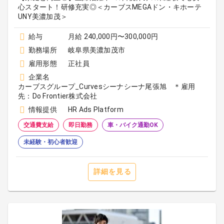
心スタート！研修充実◎＜カーブスMEGAドン・キホーテ
UNY美濃加茂＞
給与
月給 240,000円〜300,000円
勤務場所
岐阜県美濃加茂市
雇用形態
正社員
企業名
カーブスグループ_Curvesシーナシーナ尾張旭 ＊雇用
先：Do Frontier株式会社
情報提供
HR Ads Platform
交通費支給
即日勤務
車・バイク通勤OK
未経験・初心者歓迎
詳細を見る