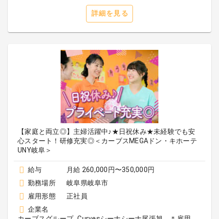
詳細を見る
【家庭と両立◎】主婦活躍中♪★日祝休み★未経験でも安
心スタート！研修充実◎＜カーブスMEGAドン・キホーテ
UNY岐阜＞
給与
月給 260,000円〜350,000円
勤務場所
岐阜県岐阜市
雇用形態
正社員
企業名
カーブスグループ_Curvesシーナシーナ尾張旭 ＊雇用