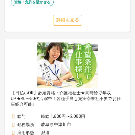
資格・免許を活かせる
詳細を見る
【日払いOK】必須資格：介護福祉士★高時給で年収
UP★40〜50代活躍中！各種手当も充実◎来社不要でお仕
事紹介可能♪
給与
時給 1,600円〜2,000円
勤務場所
岐阜県中津川市
雇用形態
派遣