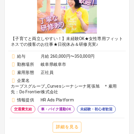
【子育てと両立しやすい！】未経験OK★女性専用フィット
ネスでの接客のお仕事★日祝休み＆研修充実♪
給与
月給 260,000円〜350,000円
勤務場所
岐阜県岐阜市
雇用形態
正社員
企業名
カーブスグループ_Curvesシーナシーナ尾張旭 ＊雇用
先：Do Frontier株式会社
情報提供
HR Ads Platform
交通費支給
車・バイク通勤OK
未経験・初心者歓迎
詳細を見る