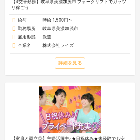
【3交替勤務】岐阜県美濃加茂市 フォークリフトでガッツ
リ稼ごう
給与
時給 1,500円〜
勤務場所
岐阜県美濃加茂市
雇用形態
派遣
企業名
株式会社ライズ
詳細を見る
【家庭と両立◎】主婦活躍中♪★日祝休み★未経験でも安