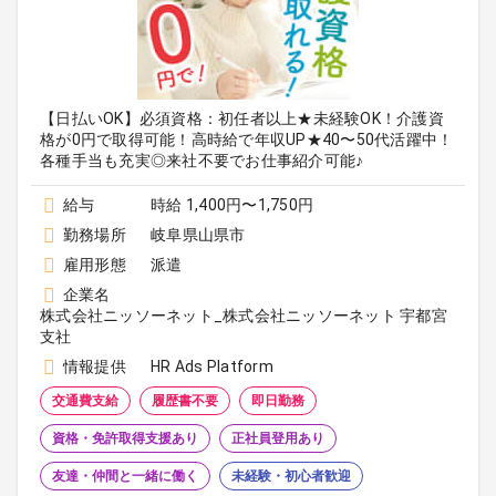
【日払いOK】必須資格：初任者以上★未経験OK！介護資
格が0円で取得可能！高時給で年収UP★40〜50代活躍中！
各種手当も充実◎来社不要でお仕事紹介可能♪
給与
時給 1,400円〜1,750円
勤務場所
岐阜県山県市
雇用形態
派遣
企業名
株式会社ニッソーネット_株式会社ニッソーネット 宇都宮
支社
情報提供
HR Ads Platform
交通費支給
履歴書不要
即日勤務
資格・免許取得支援あり
正社員登用あり
友達・仲間と一緒に働く
未経験・初心者歓迎