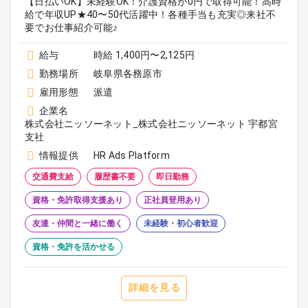
【日払いOK】未経験OK！介護資格が0円で取得可能！高時
給で年収UP★40〜50代活躍中！各種手当も充実◎来社不
要でお仕事紹介可能♪
給与
時給 1,400円〜2,125円
勤務場所
岐阜県各務原市
雇用形態
派遣
企業名
株式会社ニッソーネット_株式会社ニッソーネット 宇都宮
支社
情報提供
HR Ads Platform
交通費支給
履歴書不要
即日勤務
資格・免許取得支援あり
正社員登用あり
友達・仲間と一緒に働く
未経験・初心者歓迎
資格・免許を活かせる
詳細を見る