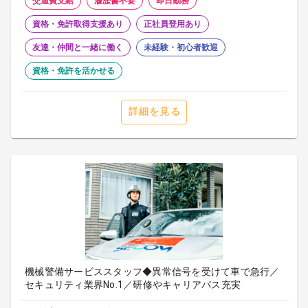
交通費支給
履歴書不要
即日勤務
資格・免許取得支援あり
正社員登用あり
友達・仲間と一緒に働く
未経験・初心者歓迎
資格・免許を活かせる
詳細を見る
機械警備サービススタッフ◆異常信号を受けて車で急行／
セキュリティ業界No.1／研修やキャリアパス充実