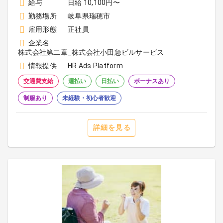
給与
日給 10,100円〜
勤務場所
岐阜県瑞穂市
雇用形態
正社員
企業名
株式会社第二章_株式会社小田急ビルサービス
情報提供
HR Ads Platform
交通費支給
週払い
日払い
ボーナスあり
制服あり
未経験・初心者歓迎
詳細を見る