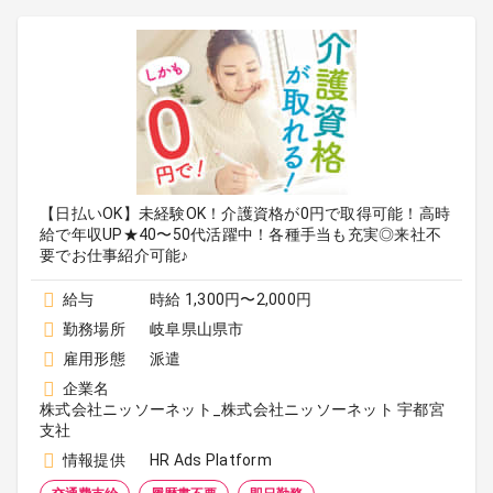
【日払いOK】未経験OK！介護資格が0円で取得可能！高時
給で年収UP★40〜50代活躍中！各種手当も充実◎来社不
要でお仕事紹介可能♪
給与
時給 1,300円〜2,000円
勤務場所
岐阜県山県市
雇用形態
派遣
企業名
株式会社ニッソーネット_株式会社ニッソーネット 宇都宮
支社
情報提供
HR Ads Platform