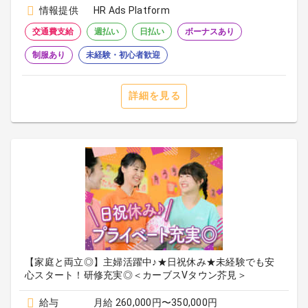
情報提供
HR Ads Platform
交通費支給
週払い
日払い
ボーナスあり
制服あり
未経験・初心者歓迎
詳細を見る
【家庭と両立◎】主婦活躍中♪★日祝休み★未経験でも安
心スタート！研修充実◎＜カーブスVタウン芥見＞
給与
月給 260,000円〜350,000円