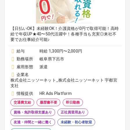
【日払いOK】未経験OK！介護資格が0円で取得可能！高時
給で年収UP★40〜50代活躍中！各種手当も充実◎来社不
要でお仕事紹介可能♪
給与
時給 1,300円〜2,000円
勤務場所
岐阜県下呂市
雇用形態
派遣
企業名
株式会社ニッソーネット_株式会社ニッソーネット 宇都宮
支社
情報提供
HR Ads Platform
交通費支給
履歴書不要
即日勤務
資格・免許取得支援あり
正社員登用あり
友達・仲間と一緒に働く
未経験・初心者歓迎