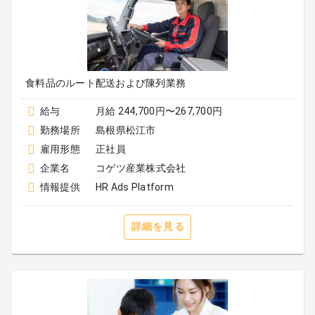
食料品のルート配送および陳列業務
給与
月給 244,700円〜267,700円
勤務場所
島根県松江市
雇用形態
正社員
企業名
コゲツ産業株式会社
情報提供
HR Ads Platform
詳細を見る