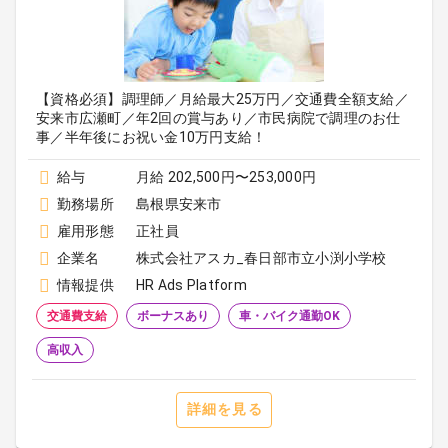
【資格必須】調理師／月給最大25万円／交通費全額支給／
安来市広瀬町／年2回の賞与あり／市民病院で調理のお仕
事／半年後にお祝い金10万円支給！
給与
月給 202,500円〜253,000円
勤務場所
島根県安来市
雇用形態
正社員
企業名
株式会社アスカ_春日部市立小渕小学校
情報提供
HR Ads Platform
交通費支給
ボーナスあり
車・バイク通勤OK
高収入
詳細を見る