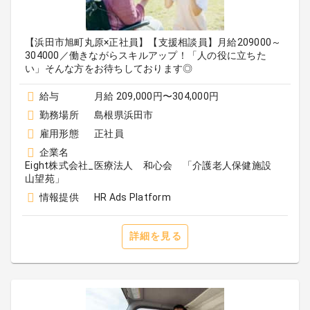
【浜田市旭町丸原×正社員】【支援相談員】月給209000～
304000／働きながらスキルアップ！「人の役に立ちた
い」そんな方をお待ちしております◎
給与
月給 209,000円〜304,000円
勤務場所
島根県浜田市
雇用形態
正社員
企業名
Eight株式会社_医療法人 和心会 「介護老人保健施設
山望苑」
情報提供
HR Ads Platform
詳細を見る