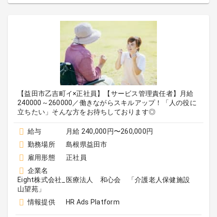
【益田市乙吉町イ×正社員】【サービス管理責任者】月給
240000～260000／働きながらスキルアップ！「人の役に
立ちたい」そんな方をお待ちしております◎
給与
月給 240,000円〜260,000円
勤務場所
島根県益田市
雇用形態
正社員
企業名
Eight株式会社_医療法人 和心会 「介護老人保健施設
山望苑」
情報提供
HR Ads Platform