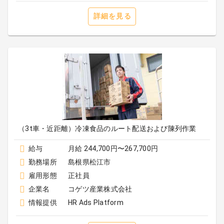
詳細を見る
（3t車・近距離）冷凍食品のルート配送および陳列作業
給与
月給 244,700円〜267,700円
勤務場所
島根県松江市
雇用形態
正社員
企業名
コゲツ産業株式会社
情報提供
HR Ads Platform