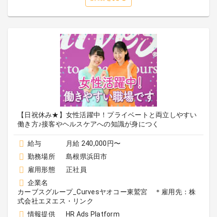
【日祝休み★】女性活躍中！プライベートと両立しやすい
働き方♪接客やヘルスケアへの知識が身につく
給与
月給 240,000円〜
勤務場所
島根県浜田市
雇用形態
正社員
企業名
カーブスグループ_Curvesヤオコー東鷲宮 ＊雇用先：株
式会社エヌエス・リンク
情報提供
HR Ads Platform