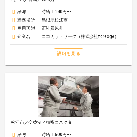
給与
時給 1,140円〜
勤務場所
島根県松江市
雇用形態
正社員以外
企業名
ココカラ・ワーク（株式会社foredge）
詳細を見る
松江市／交替制／精密コネクタ
給与
時給 1,600円〜