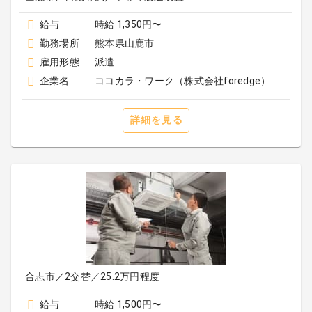
給与
時給 1,350円〜
勤務場所
熊本県山鹿市
雇用形態
派遣
企業名
ココカラ・ワーク（株式会社foredge）
詳細を見る
合志市／2交替／25.2万円程度
給与
時給 1,500円〜