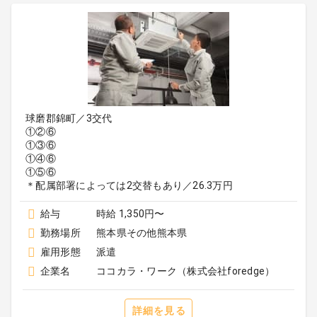
球磨郡錦町／3交代
①②⑥
①③⑥
①④⑥
①⑤⑥
＊配属部署によっては2交替もあり／26.3万円
給与
時給 1,350円〜
勤務場所
熊本県その他熊本県
雇用形態
派遣
企業名
ココカラ・ワーク（株式会社foredge）
詳細を見る