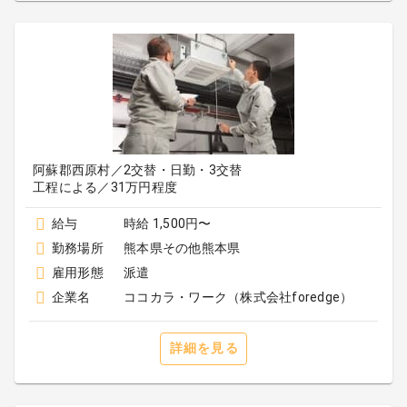
阿蘇郡西原村／2交替・日勤・3交替
工程による／31万円程度
給与
時給 1,500円〜
勤務場所
熊本県その他熊本県
雇用形態
派遣
企業名
ココカラ・ワーク（株式会社foredge）
詳細を見る