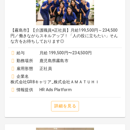
【霧島市】【介護職員×正社員】月給199,500円～234,500
円／働きながらスキルアップ！「人の役に立ちたい」そん
な方をお待ちしております◎
給与
月給 199,500円〜234,500円
勤務場所
鹿児島県霧島市
雇用形態
正社員
企業名
株式会社GR8キャリア_株式会社ＡＭＡＴＵＨＩ
情報提供
HR Ads Platform
詳細を見る