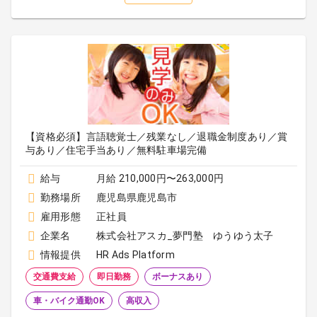
【資格必須】言語聴覚士／残業なし／退職金制度あり／賞
与あり／住宅手当あり／無料駐車場完備
給与
月給 210,000円〜263,000円
勤務場所
鹿児島県鹿児島市
雇用形態
正社員
企業名
株式会社アスカ_夢門塾 ゆうゆう太子
情報提供
HR Ads Platform
交通費支給
即日勤務
ボーナスあり
車・バイク通勤OK
高収入