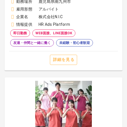
勤務場所
鹿児島県南九州市
雇用形態
アルバイト
企業名
株式会社N.I.C
情報提供
HR Ads Platform
即日勤務
WEB面接、LINE面接OK
友達・仲間と一緒に働く
未経験・初心者歓迎
詳細を見る