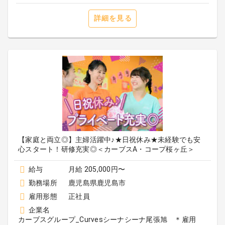
詳細を見る
【家庭と両立◎】主婦活躍中♪★日祝休み★未経験でも安
心スタート！研修充実◎＜カーブスA・コープ桜ヶ丘＞
給与
月給 205,000円〜
勤務場所
鹿児島県鹿児島市
雇用形態
正社員
企業名
カーブスグループ_Curvesシーナシーナ尾張旭 ＊雇用