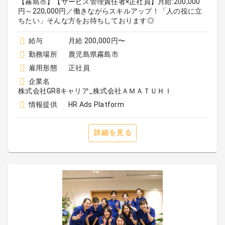
【霧島市】【サービス管理責任者×正社員】月給:200,000
円～220,000円／働きながらスキルアップ！「人の役に立
ちたい」そんな方をお待ちしております◎
給与
月給 200,000円〜
勤務場所
鹿児島県霧島市
雇用形態
正社員
企業名
株式会社GR8キャリア_株式会社ＡＭＡＴＵＨＩ
情報提供
HR Ads Platform
詳細を見る