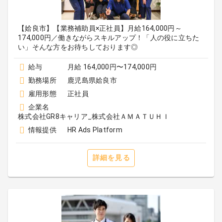
【姶良市】【業務補助員×正社員】月給164,000円～
174,000円／働きながらスキルアップ！「人の役に立ちた
い」そんな方をお待ちしております◎
給与
月給 164,000円〜174,000円
勤務場所
鹿児島県姶良市
雇用形態
正社員
企業名
株式会社GR8キャリア_株式会社ＡＭＡＴＵＨＩ
情報提供
HR Ads Platform
詳細を見る