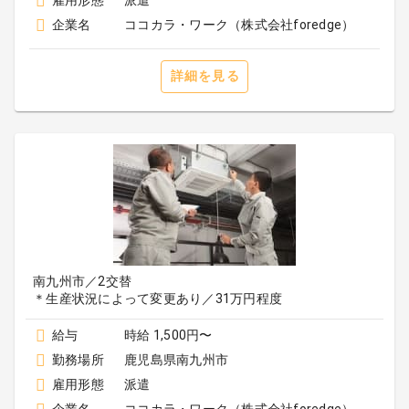
雇用形態
派遣
企業名
ココカラ・ワーク（株式会社foredge）
詳細を見る
南九州市／2交替
＊生産状況によって変更あり／31万円程度
給与
時給 1,500円〜
勤務場所
鹿児島県南九州市
雇用形態
派遣