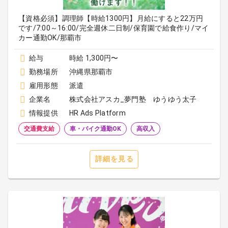
【資格必須】調理師【時給1300円】月給にすると22万円
です/7:00～16:00/完全週休二日制/保育園で給食作り/マイ
カー通勤OK/那覇市
給与
時給 1,300円〜
勤務場所
沖縄県那覇市
雇用形態
派遣
企業名
株式会社アスカ_夢門塾 ゆうゆう太子
情報提供
HR Ads Platform
交通費支給
車・バイク通勤OK
高収入
詳細を見る