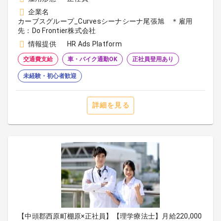
企業名
カーブスグループ_Curvesシーナシーナ尾張旭 ＊雇用
先：Do Frontier株式会社
情報提供
HR Ads Platform
交通費支給
車・バイク通勤OK
正社員登用あり
未経験・初心者歓迎
詳細を見る
【中頭郡西原町棚原×正社員】【理学療法士】月給220,000