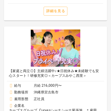
詳細を見る
【家庭と両立◎】主婦活躍中♪★日祝休み★未経験でも安
心スタート！研修充実◎＜カーブスみやこ西里＞
給与
月給 216,000円〜
勤務場所
沖縄県宮古島市
雇用形態
正社員
企業名
カーブスグループ_Curvesシーナシーナ尾張旭 ＊雇用