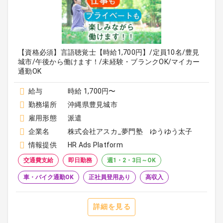
【資格必須】言語聴覚士【時給1,700円】/定員10名/豊見
城市/午後から働けます！/未経験・ブランクOK/マイカー
通勤OK
給与
時給 1,700円〜
勤務場所
沖縄県豊見城市
雇用形態
派遣
企業名
株式会社アスカ_夢門塾 ゆうゆう太子
情報提供
HR Ads Platform
交通費支給
即日勤務
週1・2・3日～OK
車・バイク通勤OK
正社員登用あり
高収入
詳細を見る