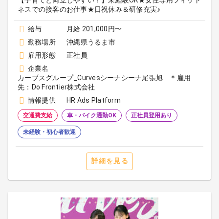
【子育てと両立しやすい！】未経験OK★女性専用フィット
ネスでの接客のお仕事★日祝休み＆研修充実♪
給与
月給 201,000円〜
勤務場所
沖縄県うるま市
雇用形態
正社員
企業名
カーブスグループ_Curvesシーナシーナ尾張旭 ＊雇用
先：Do Frontier株式会社
情報提供
HR Ads Platform
交通費支給
車・バイク通勤OK
正社員登用あり
未経験・初心者歓迎
詳細を見る