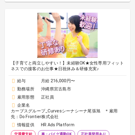
【子育てと両立しやすい！】未経験OK★女性専用フィット
ネスでの接客のお仕事★日祝休み＆研修充実♪
給与
月給 216,000円〜
勤務場所
沖縄県宮古島市
雇用形態
正社員
企業名
カーブスグループ_Curvesシーナシーナ尾張旭 ＊雇用
先：Do Frontier株式会社
情報提供
HR Ads Platform
交通費支給
車・バイク通勤OK
正社員登用あり