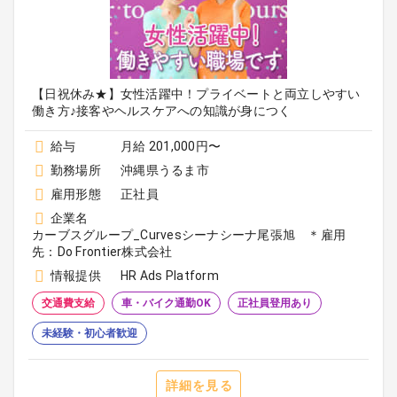
【日祝休み★】女性活躍中！プライベートと両立しやすい
働き方♪接客やヘルスケアへの知識が身につく
給与
月給 201,000円〜
勤務場所
沖縄県うるま市
雇用形態
正社員
企業名
カーブスグループ_Curvesシーナシーナ尾張旭 ＊雇用
先：Do Frontier株式会社
情報提供
HR Ads Platform
交通費支給
車・バイク通勤OK
正社員登用あり
未経験・初心者歓迎
詳細を見る