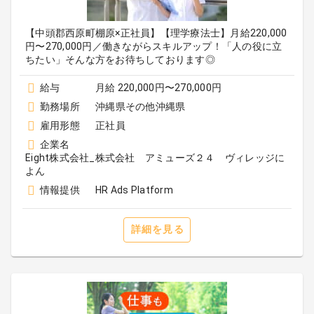
【中頭郡西原町棚原×正社員】【理学療法士】月給220,000
円〜270,000円／働きながらスキルアップ！「人の役に立
ちたい」そんな方をお待ちしております◎
給与
月給 220,000円〜270,000円
勤務場所
沖縄県その他沖縄県
雇用形態
正社員
企業名
Eight株式会社_株式会社 アミューズ２４ ヴィレッジに
よん
情報提供
HR Ads Platform
詳細を見る