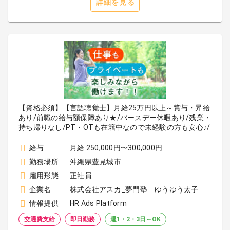
詳細を見る
【資格必須】【言語聴覚士】月給25万円以上～賞与・昇給
あり/前職の給与額保障あり★/バースデー休暇あり/残業・
持ち帰りなし/PT・OTも在籍中なので未経験の方も安心♪/
給与
月給 250,000円〜300,000円
勤務場所
沖縄県豊見城市
雇用形態
正社員
企業名
株式会社アスカ_夢門塾 ゆうゆう太子
情報提供
HR Ads Platform
交通費支給
即日勤務
週1・2・3日～OK