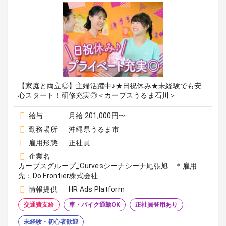
【家庭と両立◎】主婦活躍中♪★日祝休み★未経験でも安
心スタート！研修充実◎＜カーブスうるま石川＞
給与
月給 201,000円〜
勤務場所
沖縄県うるま市
雇用形態
正社員
企業名
カーブスグループ_Curvesシーナシーナ尾張旭 ＊雇用
先：Do Frontier株式会社
情報提供
HR Ads Platform
交通費支給
車・バイク通勤OK
正社員登用あり
未経験・初心者歓迎