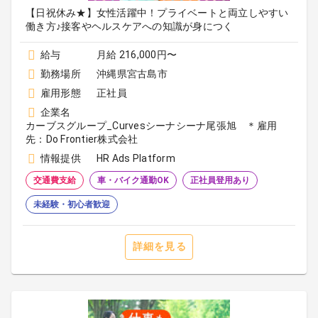
【日祝休み★】女性活躍中！プライベートと両立しやすい
働き方♪接客やヘルスケアへの知識が身につく
給与
月給 216,000円〜
勤務場所
沖縄県宮古島市
雇用形態
正社員
企業名
カーブスグループ_Curvesシーナシーナ尾張旭 ＊雇用
先：Do Frontier株式会社
情報提供
HR Ads Platform
交通費支給
車・バイク通勤OK
正社員登用あり
未経験・初心者歓迎
詳細を見る