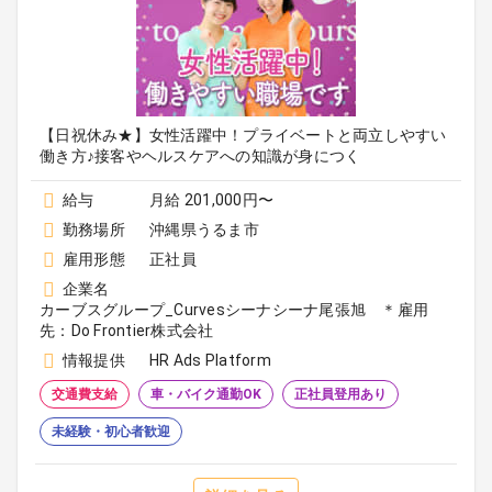
【日祝休み★】女性活躍中！プライベートと両立しやすい
働き方♪接客やヘルスケアへの知識が身につく
給与
月給 201,000円〜
勤務場所
沖縄県うるま市
雇用形態
正社員
企業名
カーブスグループ_Curvesシーナシーナ尾張旭 ＊雇用
先：Do Frontier株式会社
情報提供
HR Ads Platform
交通費支給
車・バイク通勤OK
正社員登用あり
未経験・初心者歓迎