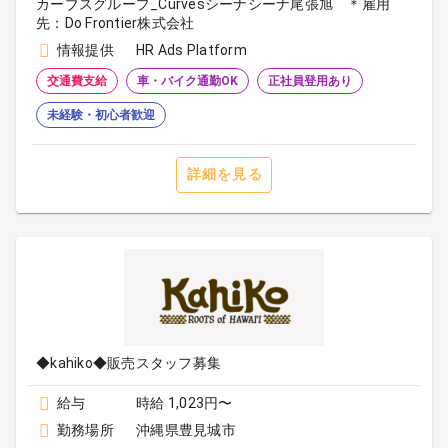
カーブスグループ_Curvesシーナシーナ尾張旭 ＊雇用
先：Do Frontier株式会社
情報提供
HR Ads Platform
交通費支給
車・バイク通勤OK
正社員登用あり
未経験・初心者歓迎
詳細を見る
◆kahiko◆販売スタッフ募集
給与
時給 1,023円〜
勤務場所
沖縄県豊見城市