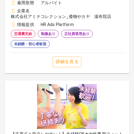
雇用形態
アルバイト
企業名
株式会社アミナコレクション_倭物やカヤ 湯布院店
情報提供
HR Ads Platform
交通費支給
制服あり
正社員登用あり
未経験・初心者歓迎
詳細を見る