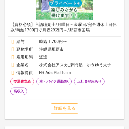
【資格必須】言語聴覚士/月曜日～金曜日/完全週休土日休
み/時給1700円で月収29万円～/那覇市国場
給与
時給 1,700円〜
勤務場所
沖縄県那覇市
雇用形態
派遣
企業名
株式会社アスカ_夢門塾 ゆうゆう太子
情報提供
HR Ads Platform
交通費支給
車・バイク通勤OK
正社員登用あり
高収入
詳細を見る