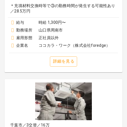
＊充填材料交換時等で③の勤務時間が発生する可能性あり
／28.5万円
給与
時給 1,300円〜
勤務場所
山口県周南市
雇用形態
正社員以外
企業名
ココカラ・ワーク（株式会社foredge）
詳細を見る
千葉市／3交替／16万