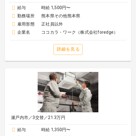
給与
時給 1,500円〜
勤務場所
熊本県その他熊本県
雇用形態
正社員以外
企業名
ココカラ・ワーク（株式会社foredge）
詳細を見る
瀬戸内市／3交替／21.3万円
給与
時給 1,350円〜