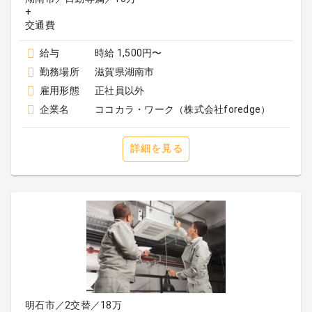
+
給与
時給 1,500円〜
勤務場所
滋賀県湖南市
雇用形態
正社員以外
企業名
ココカラ・ワーク（株式会社foredge）
詳細を見る
明石市／2交替／18万