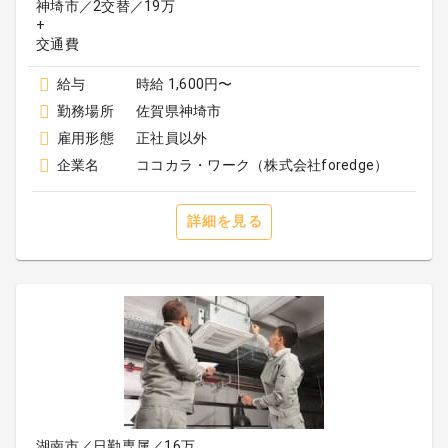
神埼市／2交替／19万
+
給与
時給 1,600円〜
勤務場所
佐賀県神埼市
雇用形態
正社員以外
企業名
ココカラ・ワーク（株式会社foredge）
詳細を見る
湖南市／日勤専属／16万