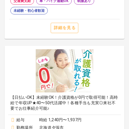
交通費支給
車・バイク通勤OK
制服あり
未経験・初心者歓迎
詳細を見る
【日払いOK】未経験OK！介護資格が0円で取得可能！高時
給で年収UP★40〜50代活躍中！各種手当も充実◎来社不
要でお仕事紹介可能♪
給与
時給 1,240円〜1,937円
勤務場所
北海道夕張市