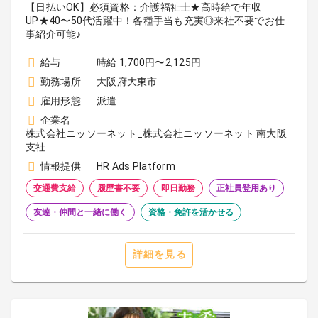
【日払いOK】必須資格：介護福祉士★高時給で年収
UP★40〜50代活躍中！各種手当も充実◎来社不要でお仕
事紹介可能♪
給与
時給 1,700円〜2,125円
勤務場所
大阪府大東市
雇用形態
派遣
企業名
株式会社ニッソーネット_株式会社ニッソーネット 南大阪
支社
情報提供
HR Ads Platform
交通費支給
履歴書不要
即日勤務
正社員登用あり
友達・仲間と一緒に働く
資格・免許を活かせる
詳細を見る