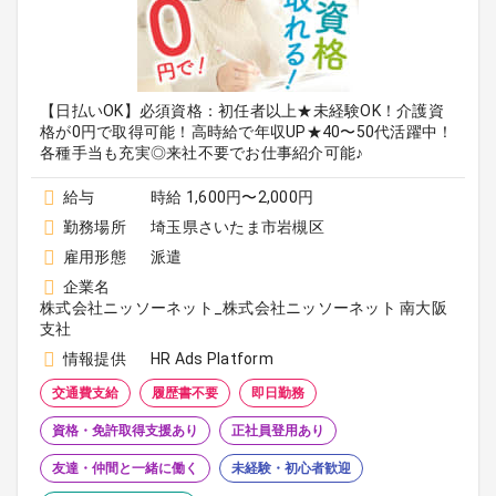
【日払いOK】必須資格：初任者以上★未経験OK！介護資
格が0円で取得可能！高時給で年収UP★40〜50代活躍中！
各種手当も充実◎来社不要でお仕事紹介可能♪
給与
時給 1,600円〜2,000円
勤務場所
埼玉県さいたま市岩槻区
雇用形態
派遣
企業名
株式会社ニッソーネット_株式会社ニッソーネット 南大阪
支社
情報提供
HR Ads Platform
交通費支給
履歴書不要
即日勤務
資格・免許取得支援あり
正社員登用あり
友達・仲間と一緒に働く
未経験・初心者歓迎