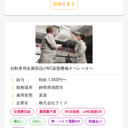
詳細を見る
自動車用金属部品のNC旋盤機械オペレーター
給与
時給 1,450円〜
勤務場所
静岡県湖西市
雇用形態
派遣
企業名
株式会社ライズ
交通費支給
履歴書不要
WEB面接、LINE面接OK
週払い
日払い
車・バイク通勤OK
制服あり