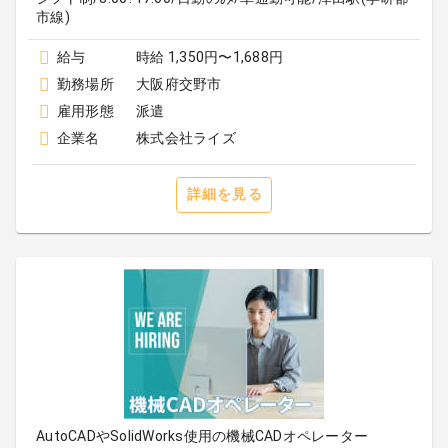
市線)
給与
時給 1,350円〜1,688円
勤務場所
大阪府交野市
雇用形態
派遣
企業名
株式会社ライズ
詳細を見る
AutoCADやSolidWorks使用の機械CADオペレーター