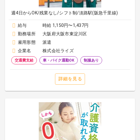
週4日からOK/残業なし/シフト制/淡路駅(阪急千里線)
給与
時給 1,150円〜1,437円
勤務場所
大阪府大阪市東淀川区
雇用形態
派遣
企業名
株式会社ライズ
交通費支給
車・バイク通勤OK
制服あり
詳細を見る