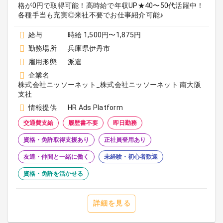
格が0円で取得可能！高時給で年収UP★40〜50代活躍中！
各種手当も充実◎来社不要でお仕事紹介可能♪
給与
時給 1,500円〜1,875円
勤務場所
兵庫県伊丹市
雇用形態
派遣
企業名
株式会社ニッソーネット_株式会社ニッソーネット 南大阪
支社
情報提供
HR Ads Platform
交通費支給
履歴書不要
即日勤務
資格・免許取得支援あり
正社員登用あり
友達・仲間と一緒に働く
未経験・初心者歓迎
資格・免許を活かせる
詳細を見る