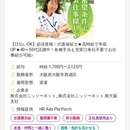
【日払いOK】必須資格：介護福祉士★高時給で年収
UP★40〜50代活躍中！各種手当も充実◎来社不要でお仕
事紹介可能♪
給与
時給 1,700円〜2,125円
勤務場所
大阪府大阪市西成区
雇用形態
派遣
企業名
株式会社ニッソーネット_株式会社ニッソーネット 南大阪
支社
情報提供
HR Ads Platform
交通費支給
履歴書不要
即日勤務
正社員登用あり
友達・仲間と一緒に働く
資格・免許を活かせる