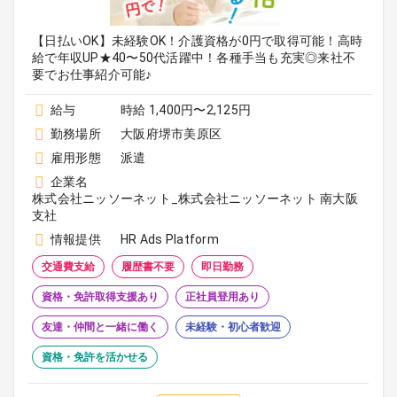
【日払いOK】未経験OK！介護資格が0円で取得可能！高時
給で年収UP★40〜50代活躍中！各種手当も充実◎来社不
要でお仕事紹介可能♪
給与
時給 1,400円〜2,125円
勤務場所
大阪府堺市美原区
雇用形態
派遣
企業名
株式会社ニッソーネット_株式会社ニッソーネット 南大阪
支社
情報提供
HR Ads Platform
交通費支給
履歴書不要
即日勤務
資格・免許取得支援あり
正社員登用あり
友達・仲間と一緒に働く
未経験・初心者歓迎
資格・免許を活かせる