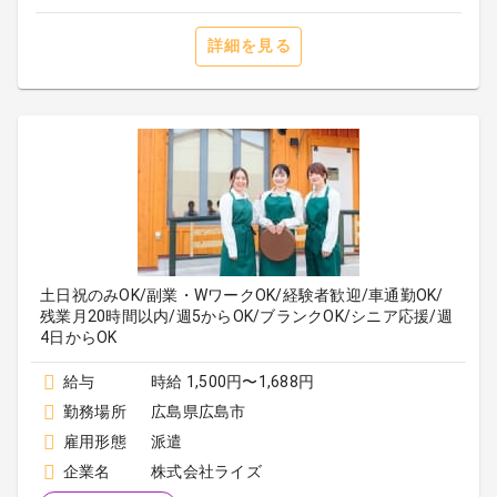
詳細を見る
土日祝のみOK/副業・WワークOK/経験者歓迎/車通勤OK/
残業月20時間以内/週5からOK/ブランクOK/シニア応援/週
4日からOK
給与
時給 1,500円〜1,688円
勤務場所
広島県広島市
雇用形態
派遣
企業名
株式会社ライズ