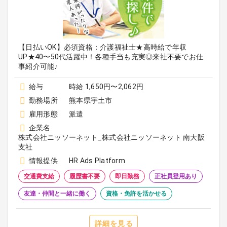
【日払いOK】必須資格：介護福祉士★高時給で年収
UP★40〜50代活躍中！各種手当も充実◎来社不要でお仕
事紹介可能♪
給与
時給 1,650円〜2,062円
勤務場所
熊本県宇土市
雇用形態
派遣
企業名
株式会社ニッソーネット_株式会社ニッソーネット 南大阪
支社
情報提供
HR Ads Platform
交通費支給
履歴書不要
即日勤務
正社員登用あり
友達・仲間と一緒に働く
資格・免許を活かせる
詳細を見る