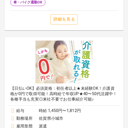
車・バイク通勤OK
詳細を見る
【日払いOK】必須資格：初任者以上★未経験OK！介護資
格が0円で取得可能！高時給で年収UP★40〜50代活躍中！
各種手当も充実◎来社不要でお仕事紹介可能♪
給与
時給 1,450円〜1,812円
勤務場所
佐賀県小城市
雇用形態
派遣