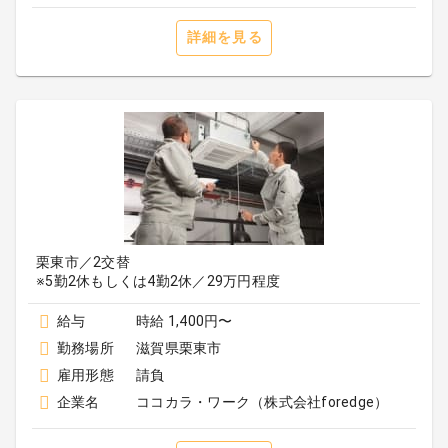
詳細を見る
栗東市／2交替
※5勤2休もしくは4勤2休／29万円程度
給与
時給 1,400円〜
勤務場所
滋賀県栗東市
雇用形態
請負
企業名
ココカラ・ワーク（株式会社foredge）