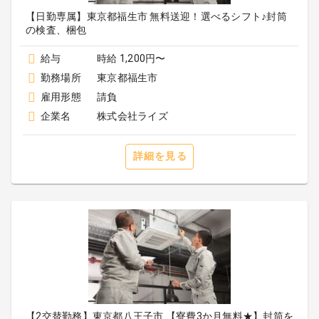
【日勤専属】東京都福生市 無料送迎！選べるシフト♪封筒
の検査、梱包
給与
時給 1,200円〜
勤務場所
東京都福生市
雇用形態
請負
企業名
株式会社ライズ
詳細を見る
【2交替勤務】東京都八王子市 【寮費3か月無料★】封筒を