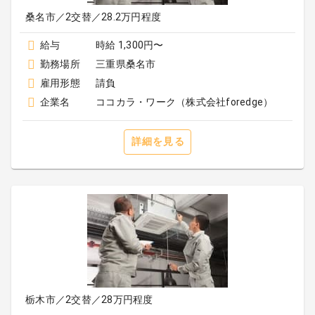
桑名市／2交替／28.2万円程度
給与
時給 1,300円〜
勤務場所
三重県桑名市
雇用形態
請負
企業名
ココカラ・ワーク（株式会社foredge）
詳細を見る
栃木市／2交替／28万円程度