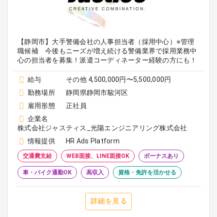
【静岡市】大手警備会社の人事担当者（採用中心）※管理
職候補 今後もニーズが増え続ける警備業界で採用業務中
心の担当者を募集！派遣コーディネーター経験の方にも！
給与
その他 4,500,000円〜5,500,000円
勤務場所
静岡県静岡市駿河区
雇用形態
正社員
企業名
株式会社ジャスティス_光陽エンジニアリング株式会社
情報提供
HR Ads Platform
交通費支給
WEB面接、LINE面接OK
ボーナスあり
車・バイク通勤OK
高収入
資格・免許を活かせる
詳細を見る