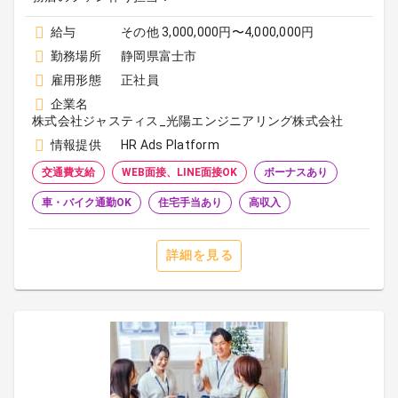
給与
その他 3,000,000円〜4,000,000円
勤務場所
静岡県富士市
雇用形態
正社員
企業名
株式会社ジャスティス_光陽エンジニアリング株式会社
情報提供
HR Ads Platform
交通費支給
WEB面接、LINE面接OK
ボーナスあり
車・バイク通勤OK
住宅手当あり
高収入
詳細を見る