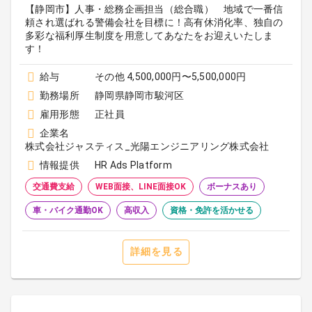
【静岡市】人事・総務企画担当（総合職） 地域で一番信
頼され選ばれる警備会社を目標に！高有休消化率、独自の
多彩な福利厚生制度を用意してあなたをお迎えいたしま
す！
給与
その他 4,500,000円〜5,500,000円
勤務場所
静岡県静岡市駿河区
雇用形態
正社員
企業名
株式会社ジャスティス_光陽エンジニアリング株式会社
情報提供
HR Ads Platform
交通費支給
WEB面接、LINE面接OK
ボーナスあり
車・バイク通勤OK
高収入
資格・免許を活かせる
詳細を見る