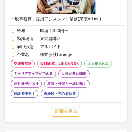
一般事務職／採用アシスタント業務(東京office)
給与
時給 1,300円〜
勤務場所
東京都港区
雇用形態
アルバイト
企業名
株式会社foredge
交通費支給
WEB面接、LINE面接OK
土日祝日休み
キャリアアップができる
女性が多い職場
正社員登用あり
友達・仲間と一緒に働く
経験者優遇！
未経験・初心者歓迎
詳細を見る