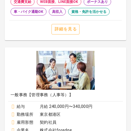
交通費支給
WEB面接、LINE面接OK
ボーナスあり
車・バイク通勤OK
高収入
資格・免許を活かせる
詳細を見る
一般事務【管理事務（人事等）】
給与
月給 240,000円〜340,000円
勤務場所
東京都港区
雇用形態
契約社員
企業名
株式会社foredge