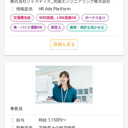
株式会社ジャスティス_光陽エンジニアリング株式会社
情報提供
HR Ads Platform
交通費支給
WEB面接、LINE面接OK
ボーナスあり
車・バイク通勤OK
高収入
資格・免許を活かせる
詳細を見る
事務員
給与
時給 1,150円〜
勤務場所
宮崎県その他宮崎県