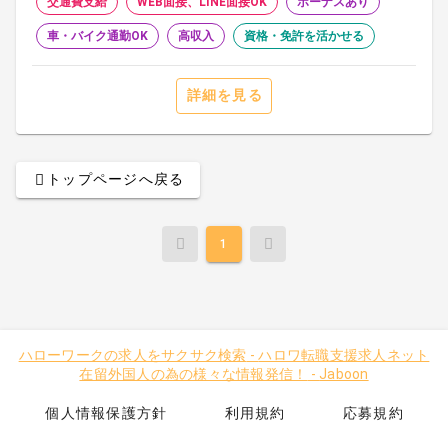
交通費支給
WEB面接、LINE面接OK
ボーナスあり
車・バイク通勤OK
高収入
資格・免許を活かせる
詳細を見る
トップページへ戻る
1
ハローワークの求人をサクサク検索
-
ハロワ転職支援求人ネット
在留外国人の為の様々な情報発信！
-
Jaboon
個人情報保護方針
利用規約
応募規約