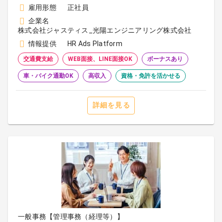
雇用形態
正社員
企業名
株式会社ジャスティス_光陽エンジニアリング株式会社
情報提供
HR Ads Platform
交通費支給
WEB面接、LINE面接OK
ボーナスあり
車・バイク通勤OK
高収入
資格・免許を活かせる
詳細を見る
一般事務【管理事務（経理等）】