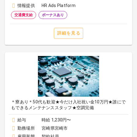
情報提供
HR Ads Platform
交通費支給
ボーナスあり
詳細を見る
＊寮あり＊50代も歓迎★今だけ入社祝い金10万円★誰にで
もできるメンテナンススタッフ★空調完備
給与
時給 1,230円〜
勤務場所
宮崎県宮崎市
雇用形態
契約社員