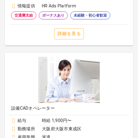
情報提供
HR Ads Platform
交通費支給
ボーナスあり
未経験・初心者歓迎
詳細を見る
設備CADオペレーター
給与
時給 1,900円〜
勤務場所
大阪府大阪市東成区
雇用形態
派遣