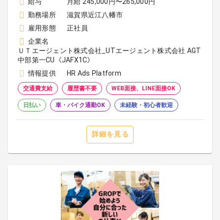
給与
月給 245,000円〜265,000円
勤務場所
滋賀県近江八幡市
雇用形態
正社員
企業名
ＵＴエージェント株式会社_UTエージェント株式会社 AGT
中部第一CU《JAFX1C》
情報提供
HR Ads Platform
交通費支給
履歴書不要
WEB面接、LINE面接OK
日払い
車・バイク通勤OK
未経験・初心者歓迎
詳細を見る