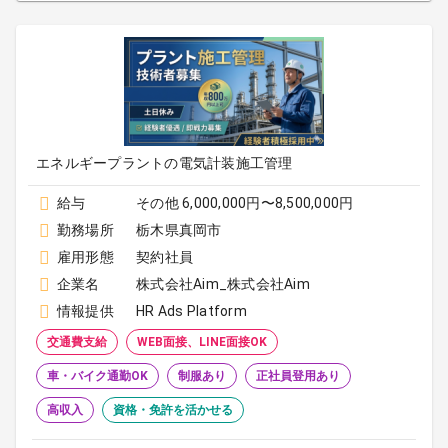
エネルギープラントの電気計装施工管理
給与
その他 6,000,000円〜8,500,000円
勤務場所
栃木県真岡市
雇用形態
契約社員
企業名
株式会社Aim_株式会社Aim
情報提供
HR Ads Platform
交通費支給
WEB面接、LINE面接OK
車・バイク通勤OK
制服あり
正社員登用あり
高収入
資格・免許を活かせる