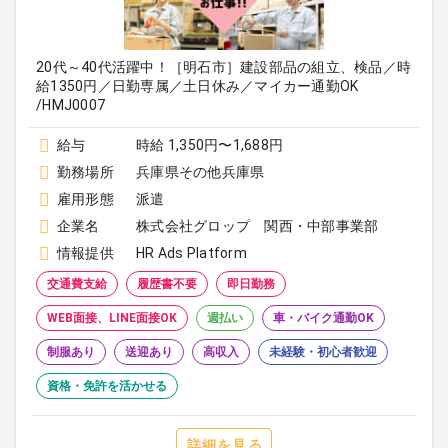
20代～40代活躍中！［明石市］建設部品の組立、検品／時
給1350円／日勤専属／土日休み／マイカー通勤OK
/HMJ0007
給与
時給 1,350円〜1,688円
勤務場所
兵庫県その他兵庫県
雇用形態
派遣
企業名
株式会社グロップ 関西・中部事業部
情報提供
HR Ads Platform
交通費支給
履歴書不要
即日勤務
WEB面接、LINE面接OK
週払い
車・バイク通勤OK
制服あり
送迎あり
高収入
未経験・初心者歓迎
資格・免許を活かせる
詳細を見る