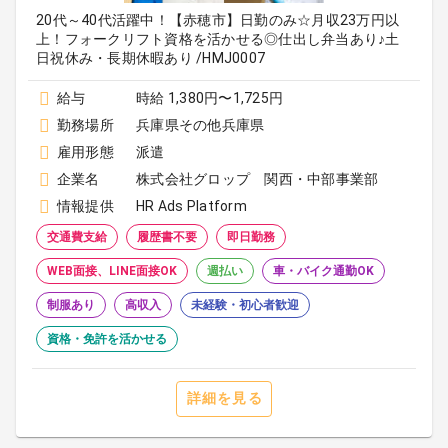
20代～40代活躍中！【赤穂市】日勤のみ☆月収23万円以
上！フォークリフト資格を活かせる◎仕出し弁当あり♪土
日祝休み・長期休暇あり /HMJ0007
給与
時給 1,380円〜1,725円
勤務場所
兵庫県その他兵庫県
雇用形態
派遣
企業名
株式会社グロップ 関西・中部事業部
情報提供
HR Ads Platform
交通費支給
履歴書不要
即日勤務
WEB面接、LINE面接OK
週払い
車・バイク通勤OK
制服あり
高収入
未経験・初心者歓迎
資格・免許を活かせる
詳細を見る