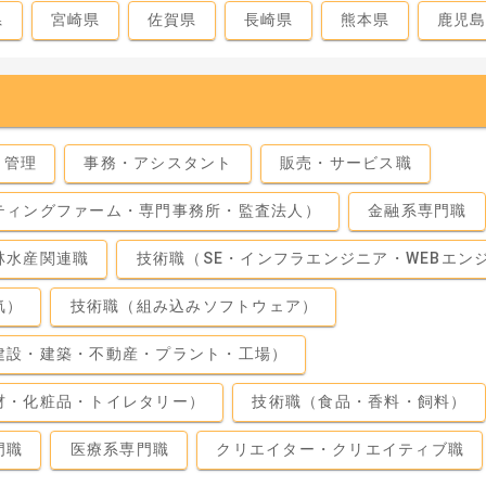
県
宮崎県
佐賀県
長崎県
熊本県
鹿児
・管理
事務・アシスタント
販売・サービス職
ティングファーム・専門事務所・監査法人）
金融系専門職
林水産関連職
技術職（SE・インフラエンジニア・WEBエン
気）
技術職（組み込みソフトウェア）
建設・建築・不動産・プラント・工場）
材・化粧品・トイレタリー）
技術職（食品・香料・飼料）
門職
医療系専門職
クリエイター・クリエイティブ職