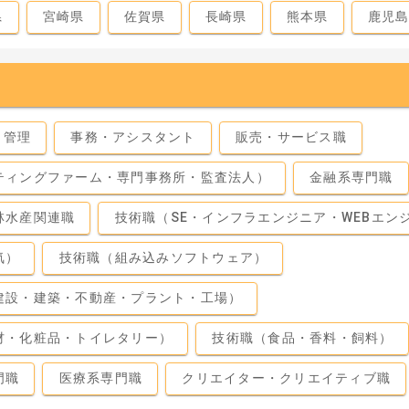
県
宮崎県
佐賀県
長崎県
熊本県
鹿児
・管理
事務・アシスタント
販売・サービス職
ティングファーム・専門事務所・監査法人）
金融系専門職
林水産関連職
技術職（SE・インフラエンジニア・WEBエン
気）
技術職（組み込みソフトウェア）
建設・建築・不動産・プラント・工場）
材・化粧品・トイレタリー）
技術職（食品・香料・飼料）
門職
医療系専門職
クリエイター・クリエイティブ職