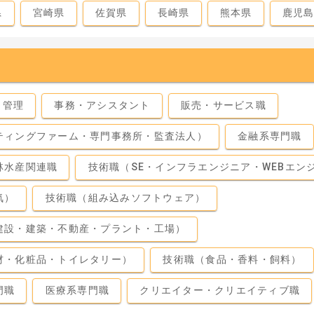
県
宮崎県
佐賀県
長崎県
熊本県
鹿児
・管理
事務・アシスタント
販売・サービス職
ティングファーム・専門事務所・監査法人）
金融系専門職
林水産関連職
技術職（SE・インフラエンジニア・WEBエン
気）
技術職（組み込みソフトウェア）
建設・建築・不動産・プラント・工場）
材・化粧品・トイレタリー）
技術職（食品・香料・飼料）
門職
医療系専門職
クリエイター・クリエイティブ職