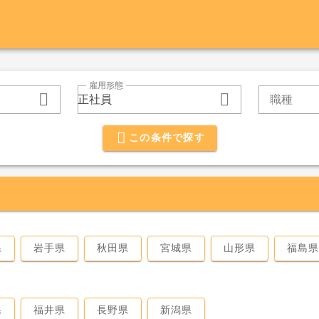
雇用形態
正社員
職種
この条件で探す
県
岩手県
秋田県
宮城県
山形県
福島
県
福井県
長野県
新潟県