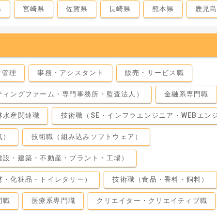
県
宮崎県
佐賀県
長崎県
熊本県
鹿児
・管理
事務・アシスタント
販売・サービス職
ティングファーム・専門事務所・監査法人）
金融系専門職
林水産関連職
技術職（SE・インフラエンジニア・WEBエン
気）
技術職（組み込みソフトウェア）
建設・建築・不動産・プラント・工場）
材・化粧品・トイレタリー）
技術職（食品・香料・飼料）
門職
医療系専門職
クリエイター・クリエイティブ職