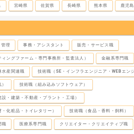
県
宮崎県
佐賀県
長崎県
熊本県
鹿児
・管理
事務・アシスタント
販売・サービス職
ティングファーム・専門事務所・監査法人）
金融系専門職
林水産関連職
技術職（SE・インフラエンジニア・WEBエン
気）
技術職（組み込みソフトウェア）
建設・建築・不動産・プラント・工場）
材・化粧品・トイレタリー）
技術職（食品・香料・飼料）
門職
医療系専門職
クリエイター・クリエイティブ職