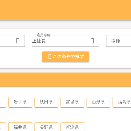
雇用形態
正社員
職種
この条件で探す
県
岩手県
秋田県
宮城県
山形県
福島
県
福井県
長野県
新潟県