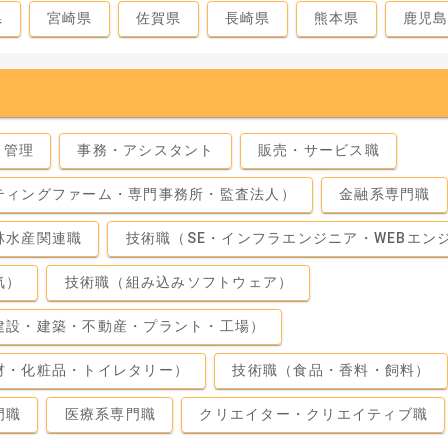
県
宮崎県
佐賀県
長崎県
熊本県
鹿児
・管理
事務・アシスタント
販売・サービス職
ティングファーム・専門事務所・監査法人）
金融系専門職
林水産関連職
技術職（SE・インフラエンジニア・WEBエン
気）
技術職（組み込みソフトウェア）
建設・建築・不動産・プラント・工場）
材・化粧品・トイレタリー）
技術職（食品・香料・飼料）
門職
医療系専門職
クリエイター・クリエイティブ職