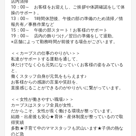
店内清掃
10：00～ お客様をお迎えし、ご挨拶や体調確認をして体
操のサポート。
13：00～ 1時間休憩後、午後の部の準備のため清掃／情
報共有／事務作業など
15：00～ 午後の部スタート！お客様のサポート
19：00～ 店内の飾りつけ／翌日の準備をして退勤。
※店舗によって勤務時間が前後する場合がございます。
＜＜カーブスの仕事のやりがい＞＞
私達がサポートする運動を通して、
体だけでなく心も元気になっていくお客様の姿をみている
と、
働くスタッフ自身が元気をもらえます♪
お客様からの感謝の言葉や笑顔を、
直接感じることができるのがやりがいに繋がっています。
＜＜女性が働きやすい職場♪＞＞
カーブスはスタッフ全員が女性。
だからこそ、女性が長く働ける環境が整っています。
結婚・出産後も安心★育休・産休制度が整っているので取
得実績
多数★子育て中のママスタッフも沢山います★子供の熱な
のど急