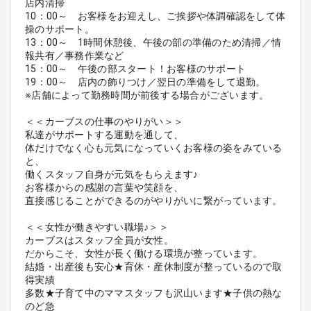
店内清掃
10：00～ お客様をお迎えし、ご挨拶や体調確認をして体
操のサポート。
13：00～ 1時間休憩後、午後の部の準備のため清掃／情
報共有／事務作業など
15：00～ 午後の部スタート！お客様のサポート
19：00～ 店内の飾りつけ／翌日の準備をして退勤。
※店舗によって勤務時間が前後する場合がございます。
＜＜カーブスの仕事のやりがい＞＞
私達がサポートする運動を通して、
体だけでなく心も元気になっていくお客様の姿をみている
と、
働くスタッフ自身が元気をもらえます♪
お客様からの感謝の言葉や笑顔を、
直接感じることができるのがやりがいに繋がっています。
＜＜女性が働きやすい職場♪＞＞
カーブスはスタッフ全員が女性。
だからこそ、女性が長く働ける環境が整っています。
結婚・出産後も安心★育休・産休制度が整っているので取
得実績
多数★子育て中のママスタッフも沢山います★子供の熱な
のど急