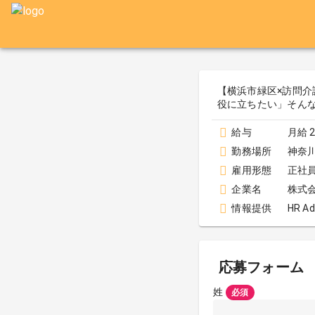
【横浜市緑区×訪問介護
役に立ちたい」そん
給与
月給 2
勤務場所
神奈
雇用形態
正社
企業名
株式
情報提供
HR Ad
応募フォーム
姓
必須