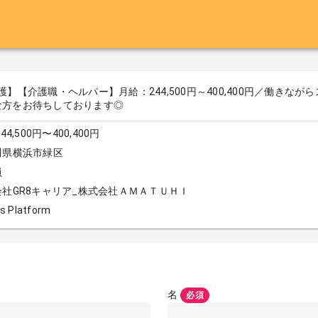
】【介護職・ヘルパー】月給：244,500円～400,400円／働きな
な方をお待ちしております◎
44,500円〜400,400円
川県横浜市緑区
員
会社GR8キャリア_株式会社ＡＭＡＴＵＨＩ
s Platform
名
必須