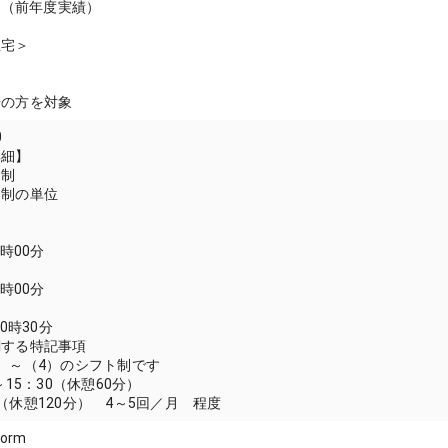
月分（前年度実績）
住宅＞
居の方を対象
0
詳細】
間制
間制の単位
7時00分
9時00分
20時30分
関する特記事項
）～（4）のシフト制です
～15：30（休憩60分）
（休憩120分） 4～5回／月 程度
form