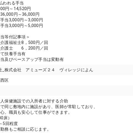
払われる手当
00円～14,520円
,000円～36,000円
当3,000円～3,000円
当3,000円～5,000円
手当等付記事項＞
介護福祉士8，500円／回
6，200円／回
じて扶養手当有
手当及びベースアップ手当は変動有
式会社_株式会社 アミューズ２４ ヴィレッジによん
市西区
老人保健施設での入所者に対する介助
型で同じ敷地内に施設があり、医師が常駐しており、
心。職員も安心して仕事ができます。
0床）
～5回程度
く勤務もご相談に応じます。