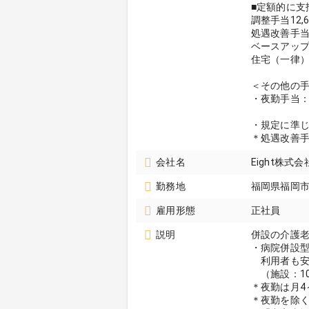
■定額的に支
調整手当12,6
処遇改善手当36
ベースアップ手
住宅（一律）手
＜その他の
・夜勤手当：
介護士 
・規定に準
＊処遇改善
会社名
Eight株
勤務地
福岡県福岡
雇用形態
正社員
説明
併設の介護
・病院併設
利用者も安
（施設：10
＊夜勤は月4
＊夜勤を除