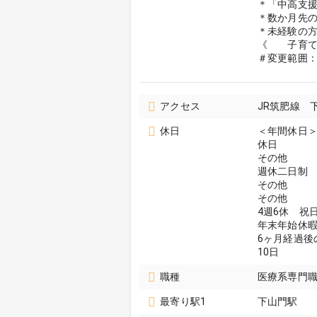
＊「中高支
＊数か月先
＊未経験の
《 子育て
＃変更範囲
アクセス
JR筑肥線 
休日
＜年間休日＞
休日
その他
週休二日制
その他
その他
4週6休 祝
年末年始休暇
6ヶ月経過後
10日
職種
医療系専門職
最寄り駅1
下山門駅