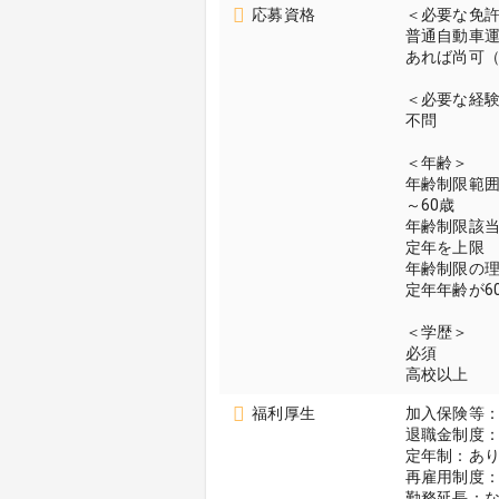
応募資格
＜必要な免
普通自動車
あれば尚可（
＜必要な経
不問
＜年齢＞
年齢制限範
～60歳
年齢制限該
定年を上限
年齢制限の
定年年齢が6
＜学歴＞
必須
高校以上
福利厚生
加入保険等
退職金制度：
定年制：あり
再雇用制度：
勤務延長：