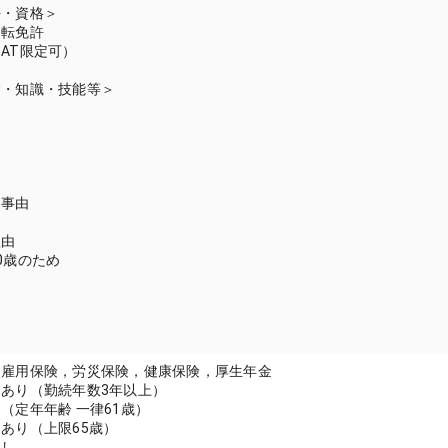
許・資格＞
運転免許
AT限定可）
験・知識・技能等＞
囲
当事由
理由
0歳のため
：雇用保険，労災保険，健康保険，厚生年金
あり（勤続年数3年以上）
（定年年齢 一律61歳）
あり（上限65歳）
なし