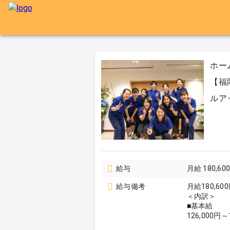
ホー
【福
ルア
給与
月給 180,6
給与備考
月給180,600
＜内訳＞
■基本給
126,000円～