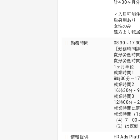
計4.30ヶ
＜入居可能
単身用あり
女性のみ
遠方より転
勤務時間
08:30～17:3
【勤務時間
変形労働時
変形労働時
1ヶ月単位
就業時間1
8時30分～1
就業時間2
16時30分～
就業時間3
12時00分～
就業時間に
就業時間（1
（4）7：00
（2）は夜勤
情報提供
HR Ads Plat