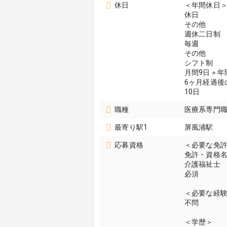
休日
＜年間休日＞
休日
その他
週休二日制
毎週
その他
シフト制
月間9日＋年
6ヶ月経過後
10日
職種
医療系専門職
最寄り駅1
屏風浦駅
応募資格
＜必要な免
免許・資格
介護福祉士
必須
＜必要な経
不問
＜学歴＞