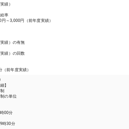
度実績）
昇給率
0円～3,000円（前年度実績）
＞
度実績）の有無
度実績）の回数
月分（前年度実績）
0
詳細】
間制
間制の単位
7時00分
19時30分