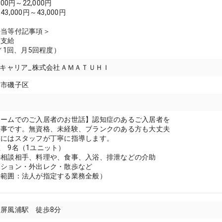
00円～22,000円
,000円～43,000円
手当等付記事項＞
途支給
円／1回、月5回程度）
8キャリア_株式会社ＡＭＡＴＵＨＩ
浜市磯子区
ホームでのご入居者のお世話】認知症のあるご入居者を
仕事です。無資格、未経験、ブランクのある方も大丈夫
方にはスタッフが丁寧に指導します。
 9名（1ユニット）
の相談相手、料理や、食事、入浴、排泄などの介助
ーション・外出レク・散歩など
の範囲：法人が指定する業務全般）
屏風浦駅 徒歩8分