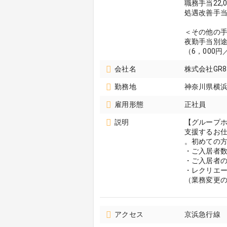
職務手当22,0
処遇改善手当43
＜その他の
夜勤手当別
（6，000
会社名
株式会社GR
勤務地
神奈川県横
雇用形態
正社員
説明
【グループ
支援するお
。初めての
・ご入居者数
・ご入居者
・レクリエ
（業務変更
アクセス
京浜急行線 