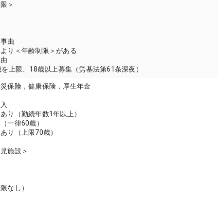
制限＞
囲
当事由
により＜年齢制限＞がある
理由
歳を上限、18歳以上募集（労基法第61条深夜）
労災保険，健康保険，厚生年金
加入
あり（勤続年数1年以上）
（一律60歳）
あり（上限70歳）
託児施設＞
＞
上限なし）
＞