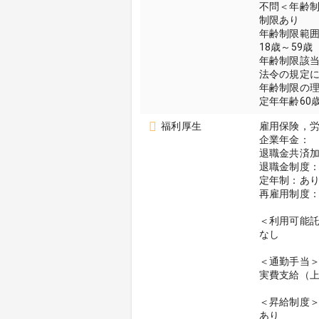
不問＜年齢
制限あり
年齢制限範
18歳～59歳
年齢制限該
法令の規定
年齢制限の
定年年齢60
福利厚生
雇用保険，
企業年金：
退職金共済
退職金制度：
定年制：あり
再雇用制度：
＜利用可能
なし
＜通勤手当
実費支給（
＜昇給制度
あり