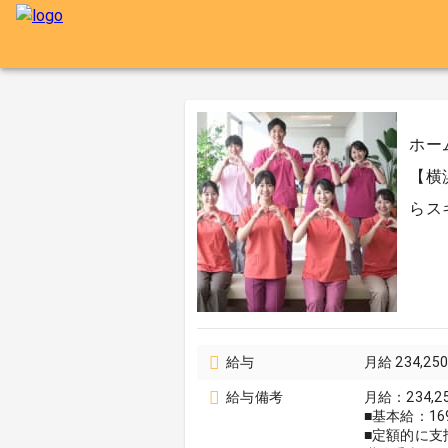
ホー
【横
らス
給与
月給 234,25
給与備考
月給：234,2
■基本給：169
■定額的に支