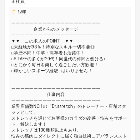
正社員
説明
ーーーーーーーーーーーーーーーーーーーー
企業からのメッセージ
ーーーーーーーーーーーーーーーーーーーー
▼▼ この求人のPOINT ▼▼
□未経験が98％！特別なスキル一切不要◎
□学歴不問！中卒・高卒者も活躍中！
□STAFFの多くが20代！同世代の仲間と働ける♪
□とにかく毎日を楽しく過ごしたい方歓迎！
□輝かしいスポーツ経験…はいりません！
ーーーーーーーーーーーーーーーーーーーー
仕事内容
ーーーーーーーーーーーーーーーーーーーー
業界店舗数NO.1の「Dr.stretch」のトレーナー・店舗スタ
ッフとして、
ストレッチを通じてお客様のカラダの改善・悩みをサポー
ト・解決します！
ストレッチは100種類以上もあり、
悩みの筋肉にダイレクトに届く独自技術コアバランススト