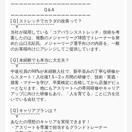
ーーーーーーーーーーーーーーーーーーー
Q＆A
ーーーーーーーーーーーーーーーーーーー
[ Q ] ストレッチでカラダの改善って？
‾‾V‾‾‾‾‾‾‾‾‾‾‾‾‾‾‾
当社が採用している「コアバランスストレッチ」技術を考
案したのは、複数のメジャーリーグ球団でトレーナーを努
めた山口元紀氏。メジャーリーグ選手向けの内容を、一般
のお客様向けにアレンジしてご提供しています。
[ Q ] 未経験でも本当に大丈夫？
‾‾V‾‾‾‾‾‾‾‾‾‾‾‾
中途社員の98%が未経験入社で、新卒並みの丁寧な研修か
らスタート！入社後1.5～2ヶ月間の研修で、技術・実践・
接客・マナーを学び、卒業検定に合格してから店舗デビュ
ーとなります。他にもアスリートへの帯同研修やキャリア
アップに向けた研修もあり。「人を育てる」ことに力を注
いでいる会社です。
[ Q ] キャリアプランは？
‾‾V‾‾‾‾‾‾‾‾‾
あなたの理想のキャリアを実現できます！
・アスリートを専属で担当するグランドトレーナー