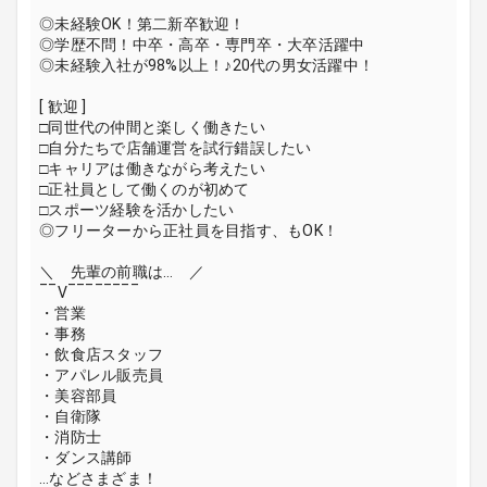
◎未経験OK！第二新卒歓迎！
◎学歴不問！中卒・高卒・専門卒・大卒活躍中
◎未経験入社が98%以上！♪20代の男女活躍中！
[ 歓迎 ]
□同世代の仲間と楽しく働きたい
□自分たちで店舗運営を試行錯誤したい
□キャリアは働きながら考えたい
□正社員として働くのが初めて
□スポーツ経験を活かしたい
◎フリーターから正社員を目指す、もOK！
＼ 先輩の前職は… ／
‾‾V‾‾‾‾‾‾‾‾
・営業
・事務
・飲食店スタッフ
・アパレル販売員
・美容部員
・自衛隊
・消防士
・ダンス講師
…などさまざま！