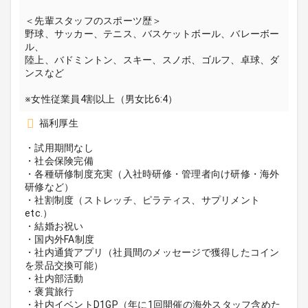
＜先輩スタッフのスポーツ歴＞
野球、サッカー、テニス、バスケットボール、バレーボー
ル、
陸上、バドミントン、スキー、スノボ、ゴルフ、卓球、ダ
ンスなど
※女性従業員4割以上（男女比6:4）
福利厚生
・試用期間なし
・社会保険完備
・各種研修制度充実（入社時研修・管理者向け研修・海外
研修など）
・社割制度（ストレッチ、ピラティス、サプリメント
etc.）
・結婚お祝い
・国内外FA制度
・社内通貨アプリ（社員間のメッセージで獲得したコイン
を景品交換可能）
・社内部活動
・褒賞旅行
・社内イベントD1GP（年に1回開催の海外スタッフ含めた