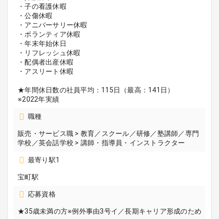
・子の看護休暇
・公傷休暇
・アニバーサリー休暇
・ボランティア休暇
・年末年始休日
・リフレッシュ休暇
・配偶者出産休暇
・アスリート休暇
★年間休日数の社員平均：115日（最高：141日）
※2022年実績
職種
販売・サービス職 > 教育／スクール／研修／塾講師／専門
学校／英会話学校 > 講師・指導員・インストラクター
最寄り駅1
宝町駅
応募資格
★35歳未満の方※例外事由3号イ／長期キャリア形成のため