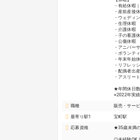
・有給休暇｜
・産前産後
・ウェディ
・生理休暇
・介護休暇
・子の看護
・公傷休暇
・アニバー
・ボランテ
・年末年始
・リフレッ
・配偶者出
・アスリー
★年間休日数
※2022年実
職種
販売・サービ
最寄り駅1
宝町駅
応募資格
★35歳未満
◎未経験OK