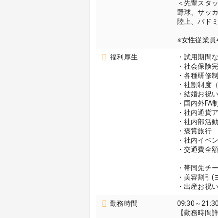
＜先輩スタ
野球、サッ
陸上、バド
※女性従業員
福利厚生
・試用期間
・社会保険
・各種研修
・社割制度（
・結婚お祝
・国内外FA
・社内通貨
・社内部活
・褒賞旅行
・社内イベン
・交通費全
・帯同先チ
・美容割引(
・出産お祝
勤務時間
09:30～21:3
【勤務時間