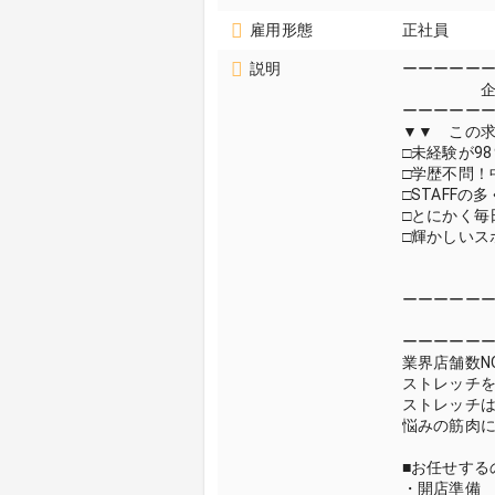
雇用形態
正社員
説明
ーーーーー
企業か
ーーーーー
▼▼ この求
□未経験が9
□学歴不問！
□STAFF
□とにかく毎
□輝かしいス
ーーーーー
仕
ーーーーー
業界店舗数NO
ストレッチ
ストレッチは
悩みの筋肉
■お任せする
・開店準備