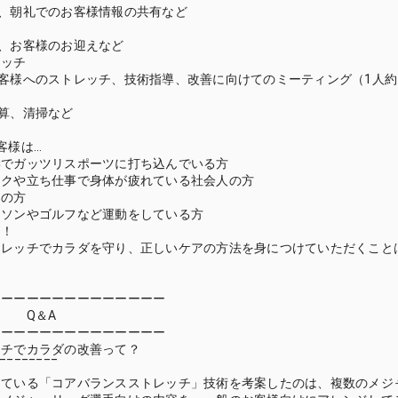
、朝礼でのお客様情報の共有など
、お客様のお迎えなど
レッチ
客様へのストレッチ、技術指導、改善に向けてのミーティング（1人約
算、清掃など
客様は…
学でガッツリスポーツに打ち込んでいる方
ークや立ち仕事で身体が疲れている社会人の方
トの方
ラソンやゴルフなど運動をしている方
ま！
トレッチでカラダを守り、正しいケアの方法を身につけていただくこと
ーーーーーーーーーーーーーー
＆A
ーーーーーーーーーーーーーー
トレッチでカラダの改善って？
‾‾‾‾‾‾‾‾
している「コアバランスストレッチ」技術を考案したのは、複数のメジ