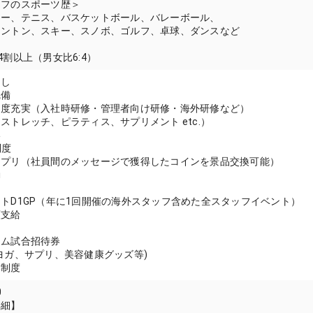
ッフのスポーツ歴＞
カー、テニス、バスケットボール、バレーボール、
ミントン、スキー、スノボ、ゴルフ、卓球、ダンスなど
4割以上（男女比6:4）
なし
完備
制度充実（入社時研修・管理者向け研修・海外研修など）
ストレッチ、ピラティス、サプリメント etc.）
い
制度
アプリ（社員間のメッセージで獲得したコインを景品交換可能）
動
トD1GP（年に1回開催の海外スタッフ含めた全スタッフイベント）
額支給
ーム試合招待券
ヨガ、サプリ、美容健康グッズ等)
い制度
0
詳細】