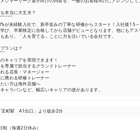
。メジャーリーグ選手向けの内容を、一般のお客様向けにアレンジして
経験でも本当に大丈夫？
‾‾‾‾‾
8%が未経験入社で、新卒並みの丁寧な研修からスタート！入社後1.5
を学び、卒業検定に合格してから店舗デビューとなります。他にもアス
修もあり。「人を育てる」ことに力を注いでいる会社です。
リアプランは？
‾‾
想のキャリアを実現できます！
トを専属で担当するグランドトレーナー
われる店長・マネージャー
修に携わる研修トレーナー
きたい方は海外店舗へ
球キャラバンなど、幅広いキャリアの道があります。
「宝町駅 A1出口」より徒歩2分
日制（毎週2日休み）