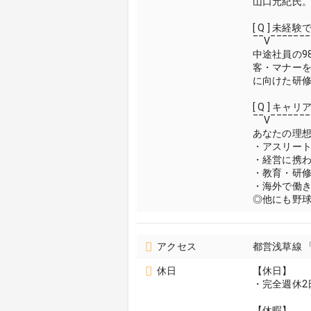
山口元紀氏
[ Q ] 未
‾‾V‾‾‾‾‾‾‾
中途社員の9
客・マナー
に向けた研
[ Q ] キャ
‾‾V‾‾‾‾‾‾‾
あなたの理
・アスリー
・経営に携
・教育・研
・海外で働
◎他にも野
アクセス
都営浅草線 
休日
【休日】
・完全週休2
【休暇】