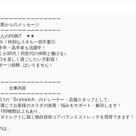
ーーーーーーーーーーーーーーー
らのメッセージ
ーーーーーーーーーーーーーーー
人のPOINT ▼▼
8％！特別なスキル一切不要◎
中卒・高卒者も活躍中！
の多くが20代！同世代の仲間と働ける♪
日を楽しく過ごしたい方歓迎！
ポーツ経験…はいりません！
ーーーーーーーーーーーーーーー
事内容
ーーーーーーーーーーーーーーー
.1の「Dr.stretch」のトレーナー・店舗スタッフとして、
を通じてお客様のカラダの改善・悩みをサポート・解決します！
100種類以上もあり、
にダイレクトに届く独自技術コアバランスストレッチを習得できます！
のは…