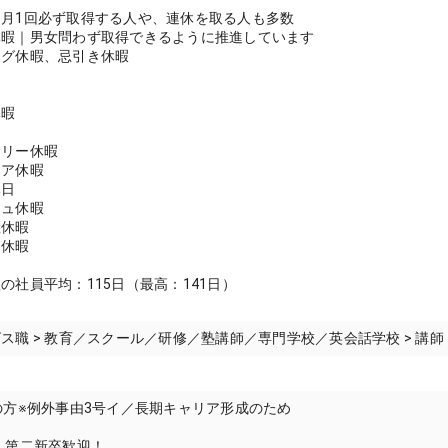
月1回必ず取得する人や、連休を取る人も多数
休暇｜男女問わず取得できるように推進しています
ング休暇、忌引き休暇
休暇
サリー休暇
ィア休暇
休日
シュ休暇
産休暇
ト休暇
の社員平均：115日（最高：141日）
績
ス職 > 教育／スクール／研修／塾講師／専門学校／英会話学校 > 講
の方※例外事由3号イ／長期キャリア形成のため
！第二新卒歓迎！