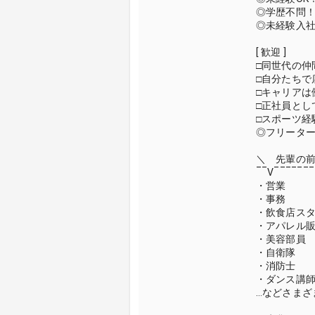
◎学歴不問
◎未経験入社
[ 歓迎 ]
□同世代の仲
□自分たちで
□キャリアは
□正社員とし
□スポーツ経
◎フリーター
＼ 先輩の前
‾‾V‾‾‾‾‾‾‾
・営業
・事務
・飲食店ス
・アパレル
・美容部員
・自衛隊
・消防士
・ダンス講
…などさまざ