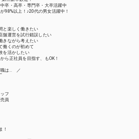
！中卒・高卒・専門卒・大卒活躍中
が98%以上！♪20代の男女活躍中！
間と楽しく働きたい
店舗運営を試行錯誤したい
働きながら考えたい
て働くのが初めて
験を活かしたい
から正社員を目指す、もOK！
職は… ／
‾
タッフ
販売員
師
ま！