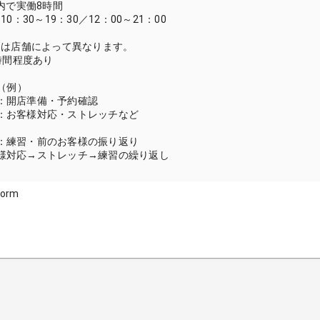
30内で実働8時間
0：30～19：30／12：00～21：00
トは店舗によって異なります。
時間程度あり
（例）
出勤：開店準備・予約確認
開店：お客様対応・ストレッチなど
再開：練習・前のお客様の振り返り
お客様対応→ストレッチ→練習の繰り返し
form