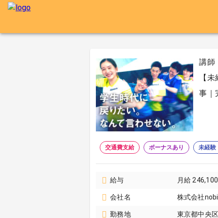
講師
【未
事｜
交通費支給
ボーナスあり
未経験
給与
月給 246,10
会社名
株式会社nobi
勤務地
東京都中央