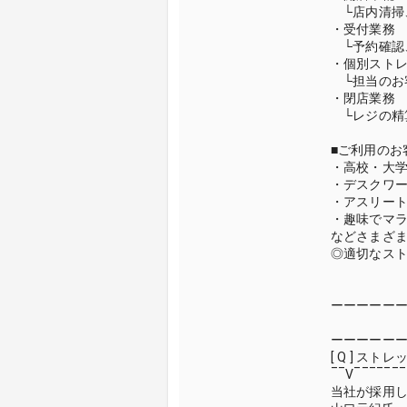
└店内清掃
・受付業務
└予約確認
・個別スト
└担当のお
・閉店業務
└レジの精
■ご利用のお
・高校・大
・デスクワ
・アスリー
・趣味でマ
などさまざ
◎適切なス
ーーーーー
Q
ーーーーー
[ Q ] ス
‾‾V‾‾‾‾‾‾‾
当社が採用