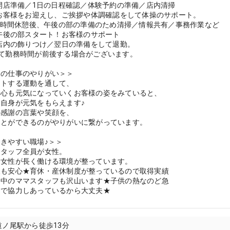
 開店準備／1日の日程確認／体験予約の準備／店内清掃
 お客様をお迎えし、ご挨拶や体調確認をして体操のサポート。
 1時間休憩後、午後の部の準備のため清掃／情報共有／事務作業など
 午後の部スタート！お客様のサポート
 店内の飾りつけ／翌日の準備をして退勤。
て勤務時間が前後する場合がございます。
スの仕事のやりがい＞＞
ートする運動を通して、
く心も元気になっていくお客様の姿をみていると、
自身が元気をもらえます♪
の感謝の言葉や笑顔を、
ことができるのがやりがいに繋がっています。
きやすい職場♪＞＞
スタッフ全員が女性。
、女性が長く働ける環境が整っています。
後も安心★育休・産休制度が整っているので取得実績
て中のママスタッフも沢山います★子供の熱なのど急
皆で協力しあっているから大丈夫★
道ノ尾駅から徒歩13分