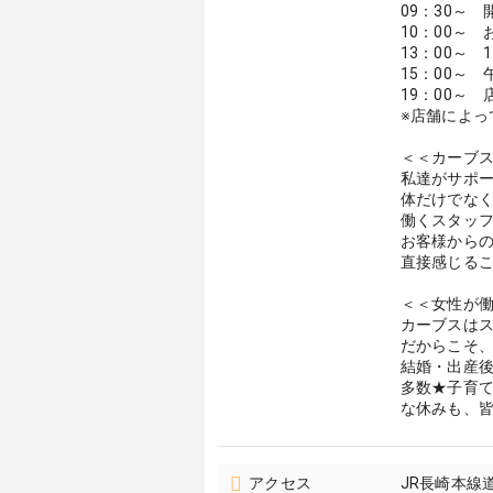
09：30～
10：00～
13：00～
15：00～
19：00～
※店舗によっ
＜＜カーブ
私達がサポ
体だけでな
働くスタッフ
お客様から
直接感じる
＜＜女性が働
カーブスは
だからこそ
結婚・出産
多数★子育
な休みも、
アクセス
JR長崎本線