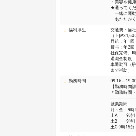
・美容や健
★通ってく
一緒に運動
あたたかく
福利厚生
交通費：当
（上限31,6
昇給：年1回
賞与：年2回
社保完備、
退職金制度
車通勤可（駐
まで補助）
勤務時間
09:15～19:0
【勤務時間
＊勤務時間
────────
就業期間
月～金 9時
土A 9時1
土B 9時1
土C 9時15