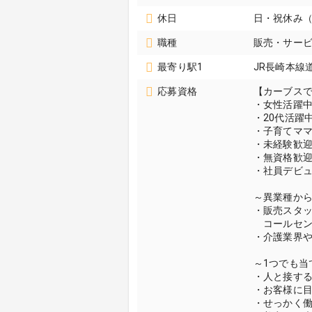
休日
日・祝休み（
職種
販売・サービ
最寄り駅1
JR長崎本線
応募資格
【カーブス
・女性活躍
・20代活躍
・子育てマ
・未経験歓
・無資格歓
・社員デビ
～異業種か
・販売スタ
コールセン
・介護業界
～1つでも当
・人と接す
・お客様に
・せっかく