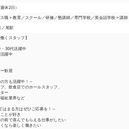
週休2日）
ス職 > 教育／スクール／研修／塾講師／専門学校／英会話学校 > 講
道ノ尾駅
で働くスタッフ】
中
中・30代活躍中
マ活躍中
迎
迎
ュー歓迎
らの方も活躍中！～
ッフ、飲食店でのホールスタッフ、
ター
や福祉業界など
てはまる方はぜひご応募を！～
ることが好き
目の前で喜んでもらえる仕事がしたい
働くなら楽しく働きたい