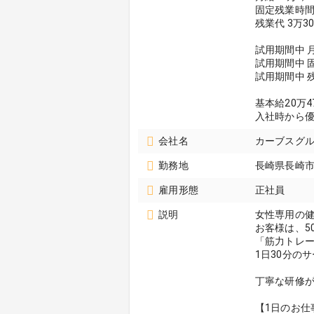
固定残業時間（
残業代 3万3
試用期間中 月
試用期間中 
試用期間中 残
基本給20万
入社時から
会社名
カーブスグルー
勤務地
長崎県長崎
雇用形態
正社員
説明
女性専用の
お客様は、5
「筋力トレ
1日30分の
丁寧な研修
【1日のお仕