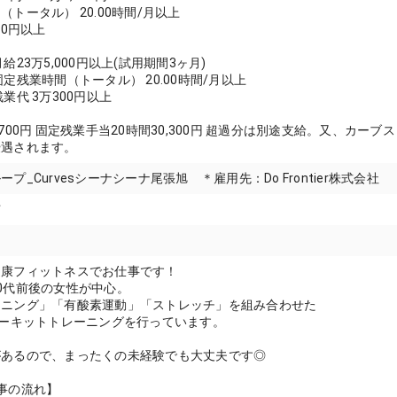
トータル） 20.00時間/月以上
00円以上
給23万5,000円以上(試用期間3ヶ月)
固定残業時間（トータル） 20.00時間/月以上
業代 3万300円以上
4700円 固定残業手当20時間30,300円 超過分は別途支給。又、カー
優遇されます。
プ_Curvesシーナシーナ尾張旭 ＊雇用先：Do Frontier株式会社
市
健康フィットネスでお仕事です！
0代前後の女性が中心。
ーニング」「有酸素運動」「ストレッチ」を組み合わせた
サーキットトレーニングを行っています。
があるので、まったくの未経験でも大丈夫です◎
事の流れ】