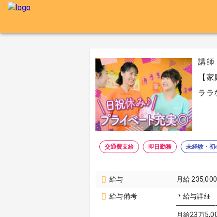
講師
【家
ララ
交通費支給
即日勤務
未経験・初
給与
月給 235,00
給与備考
＊給与詳細
────────
月給23万5,0