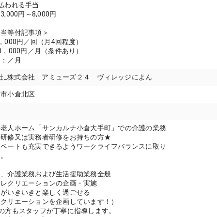
払われる手当
,000円～8,000円
手当等付記事項＞
，000円／回（月4回程度）
0，000円／月（条件あり）
当：／月
式会社_株式会社 アミューズ２４ ヴィレッジによん
州市小倉北区
料老人ホーム「サンカルナ小倉大手町」での介護の業務
者研修又は実務者研修をお持ちの方★
イベートも充実できるようワークライフバランスに取り
す。
て、介護業務および生活援助業務全般
・レクリエーションの企画・実施
様がいきいきと楽しく過ごせる
レクリエーションを企画しています！）
の方もスタッフが丁寧に指導します。