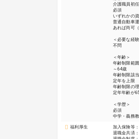
介護職員初
必須
いずれかの
普通自動車
あれば尚可（
＜必要な経
不問
＜年齢＞
年齢制限範
～64歳
年齢制限該
定年を上限
年齢制限の
定年年齢が6
＜学歴＞
必須
中学・義務
福利厚生
加入保険等
退職金共済
退職金制度：