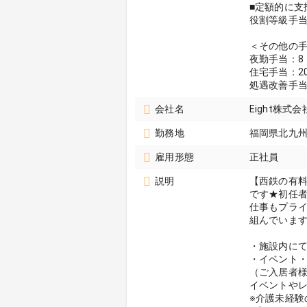
■定額的に支
役割等級手当3
＜その他の
夜勤手当：8
住宅手当：2
処遇改善手
会社名
Eight株
勤務地
福岡県北九
雇用形態
正社員
説明
【西鉄の有
です★初任
仕事もプラ
組んでいま
・施設内に
・イベント
（ご入居者
イベントや
※介護未経験