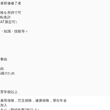
任者研修修了者
資格を所持で可
運転免許
AT限定可）
験・知識・技能等＞
囲
当事由
理由
5歳のため
教育学校以上
：雇用保険，労災保険，健康保険，厚生年金
：加入
あり（勤続年数2年以上）