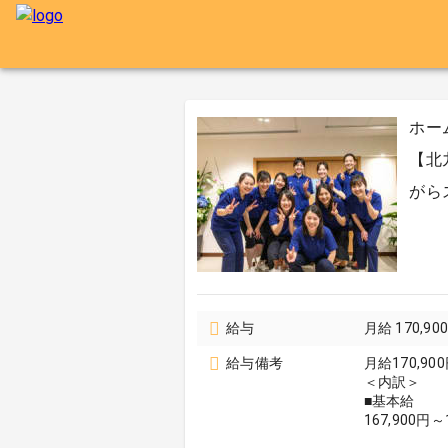
ホー
【北
がら
給与
月給 170,9
給与備考
月給170,900
＜内訳＞
■基本給
167,900円～