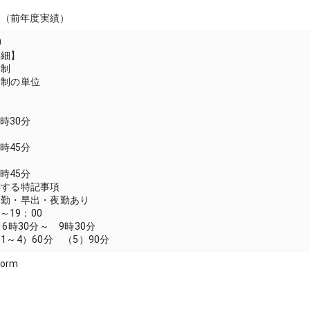
月分（前年度実績）
0
詳細】
間制
間制の単位
7時30分
5時45分
6時45分
関する特記事項
日勤・早出・夜勤あり
～19：00
6時30分～ 9時30分
1～4）60分 （5）90分
form