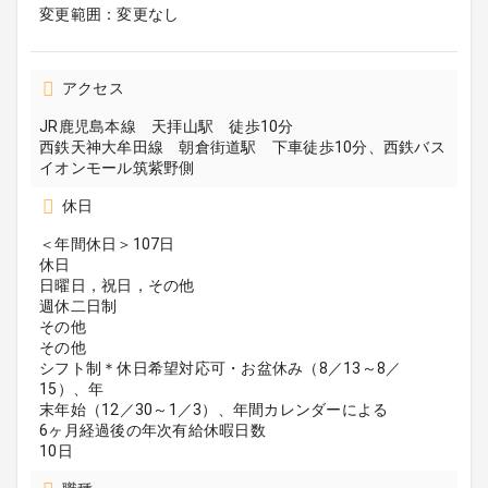
変更範囲：変更なし
アクセス
JR鹿児島本線 天拝山駅 徒歩10分
西鉄天神大牟田線 朝倉街道駅 下車徒歩10分、西鉄バス
イオンモール筑紫野側
休日
＜年間休日＞107日
休日
日曜日，祝日，その他
週休二日制
その他
その他
シフト制＊休日希望対応可・お盆休み（8／13～8／
15）、年
末年始（12／30～1／3）、年間カレンダーによる
6ヶ月経過後の年次有給休暇日数
10日