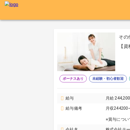
その
【資
ボーナスあり
未経験・初心者歓迎
給与
月給 244,20
給与備考
月収244200
※賞与につい
会社名
株式会社テー