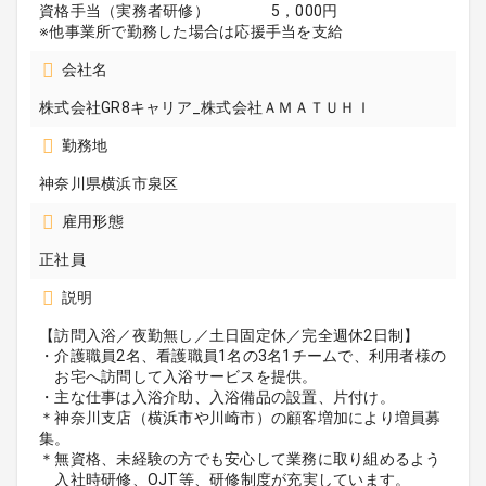
資格手当（実務者研修） 5，000円
※他事業所で勤務した場合は応援手当を支給
会社名
株式会社GR8キャリア_株式会社ＡＭＡＴＵＨＩ
勤務地
神奈川県横浜市泉区
雇用形態
正社員
説明
【訪問入浴／夜勤無し／土日固定休／完全週休2日制】
・介護職員2名、看護職員1名の3名1チームで、利用者様の
お宅へ訪問して入浴サービスを提供。
・主な仕事は入浴介助、入浴備品の設置、片付け。
＊神奈川支店（横浜市や川崎市）の顧客増加により増員募
集。
＊無資格、未経験の方でも安心して業務に取り組めるよう
入社時研修、OJT等、研修制度が充実しています。