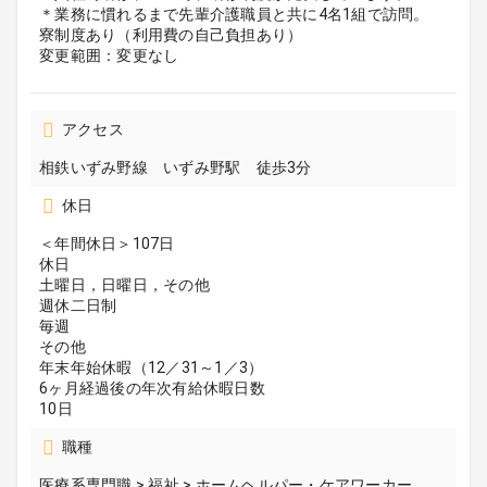
＊業務に慣れるまで先輩介護職員と共に4名1組で訪問。
寮制度あり（利用費の自己負担あり）
変更範囲：変更なし
アクセス
相鉄いずみ野線 いずみ野駅 徒歩3分
休日
＜年間休日＞107日
休日
土曜日，日曜日，その他
週休二日制
毎週
その他
年末年始休暇（12／31～1／3）
6ヶ月経過後の年次有給休暇日数
10日
職種
医療系専門職 > 福祉 > ホームヘルパー・ケアワーカー