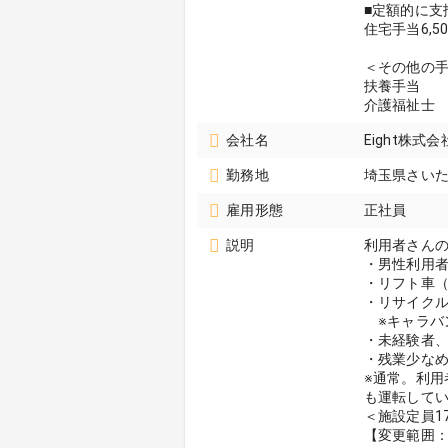
■定額的に支
住宅手当6,50
＜その他の
扶養手当
介護福祉士 1
会社名
Eight株
勤務地
埼玉県さい
雇用形態
正社員
説明
利用者さん
・男性利用
・リフト車（
・リサイク
※キャラバ
・未経験者
・残業少な
※通常。利
も運転して
＜施設定員1
【変更範囲