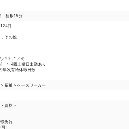
駅 徒歩15分
124日
日，その他
／29～1／4）
間 年4回土曜日出勤あり
の年次有給休暇日数
> 福祉 > ケースワーカー
許・資格＞
運転免許
定可）