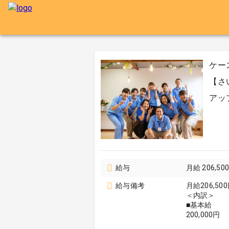
ケー
【さ
アッ
給与
月給 206,5
給与備考
月給206,500
＜内訳＞
■基本給
200,000円