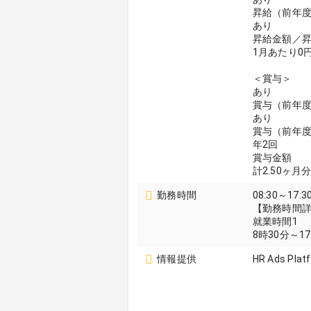
昇給（前年
あり
昇給金額／
1月あたり0円
＜賞与＞
あり
賞与（前年
あり
賞与（前年
年2回
賞与金額
計2.50ヶ
勤務時間
08:30～17:3
【勤務時間
就業時間1
8時30分～1
情報提供
HR Ads Plat