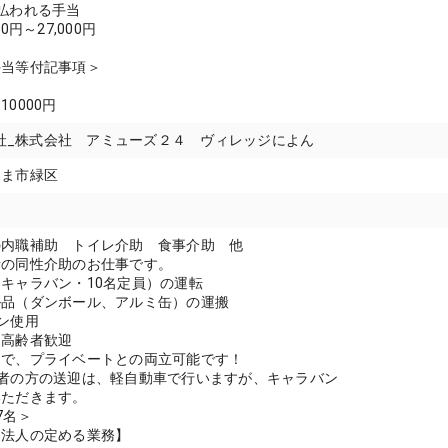
払われる手当
0円～27,000円
手当等付記事項＞
0000円
式会社_株式会社 アミューズ２４ ヴィレッジによん
たま市緑区
の内職補助 トイレ介助 食事介助 他
者の同性介助のお仕事です。
キャラバン・10名定員）の運転
ル品（ダンボール、アルミ缶）の運搬
ン使用
、高齢者歓迎
めで、プライベートとの両立可能です！
用者の方の送迎は、軽自動車で行いますが、キャラバン
いただきます。
7名＞
：法人の定める業務】