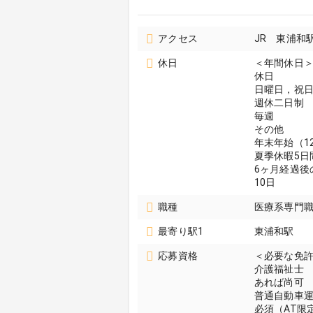
アクセス
JR 東浦和
休日
＜年間休日＞
休日
日曜日，祝
週休二日制
毎週
その他
年末年始（12
夏季休暇5日
6ヶ月経過後
10日
職種
医療系専門職 
最寄り駅1
東浦和駅
応募資格
＜必要な免
介護福祉士
あれば尚可
普通自動車
必須（AT限