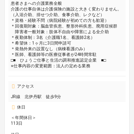
患者さまへの介護業務全般
介護の仕事自体は介護保険の施設と大きく変わりません。
（入浴介助、排せつ介助、食事介助、レクなど）
＊資格・経験不問（病院経験が初めての方も歓迎）
＊回復期対象：脳血管疾患、整形外科疾患、廃用症候群
障害者一般対象：肢体不自由や障害による全介助
＊夜勤体制：3名（介護職1名、看護師2名）
＊希望休：1ヶ月に3日間申請可
＊発熱外来の設置なし（病棟看護のみ）
＊医師、看護師等の医療従事者が24時間常駐
□■ ひょうご仕事と生活の調和推進認定企業 ■□
※仕事内容の変更範囲：法人の定める業務
アクセス
JR線 北伊丹駅 徒歩9分
休日
＜年間休日＞
113日