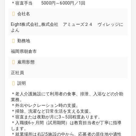
＊宿直手当 5000円～6000円／1回
会社名
Eight株式会社_株式会社 アミューズ２４ ヴィレッジに
よん
勤務地
福岡県朝倉市
雇用形態
正社員
説明
＊老人介護施設にて利用者の食事、排泄、入浴などの介助
業務。
＊外出やレクレーション時の支援。
＊掃除、洗濯など日常生活を支える支援。
＊宿直または夜勤が月に3～5回程度あります。
＊入職後6ヶ月間（試用期間）は教育担当者が丁寧に指導
します。
＊就業場所は右記5施設の中から、応募者の居住地や適性