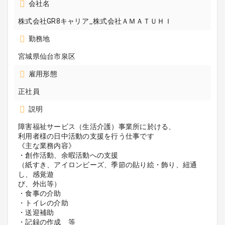
会社名
株式会社GR8キャリア_株式会社ＡＭＡＴＵＨＩ
勤務地
宮城県仙台市泉区
雇用形態
正社員
説明
障害福祉サービス（生活介護）事業所に於ける、
利用者様の日中活動の支援を行う仕事です
《主な業務内容》
・創作活動、余暇活動への支援
（紙すき、アイロンビーズ、季節の貼り絵・飾り、紐通
し、感覚遊
び、外出等）
・食事の介助
・トイレの介助
・送迎補助
・記録の作成 等