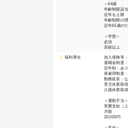
～64歳
年齢制限該
定年を上限
年齢制限の
定年65歳の
＜学歴＞
必須
高校以上
福利厚生
加入保険等
退職金制度：
定年制：あり
再雇用制度：
勤務延長：
育児休業取
介護休業取
＜通勤手当
実費支給（
月額
20,000円
＜昇給＞