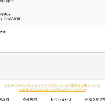
間制の単位
9時30分
関する特記事項
form
ハローワークの求人をサクサク検索
-
ハロワ転職支援求人ネット
在留外国人の為の様々な情報発信！
-
Jaboon
用規約
応募規約
お問い合わせ
掲載を検討