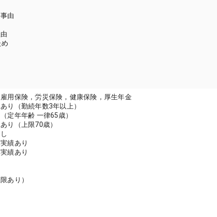
当事由
理由
ため
：雇用保険，労災保険，健康保険，厚生年金
あり（勤続年数3年以上）
（定年年齢 一律65歳）
あり（上限70歳）
なし
得実績あり
得実績あり
＞
上限あり）