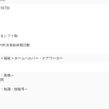
107日
よるシフト制
の年次有給休暇日数
 > 福祉 > ホームヘルパー・ケアワーカー
許・資格＞
不問
験・知識・技能等＞
囲