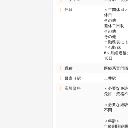
休日
＜年間休日＞
休日
その他
週休二日制
その他
その他
＊勤務表に
＊4週8休
6ヶ月経過後
10日
職種
医療系専門職
最寄り駅1
土井駅
応募資格
＜必要な免
免許・資格
＜必要な経
不問
＜年齢＞
年齢制限範