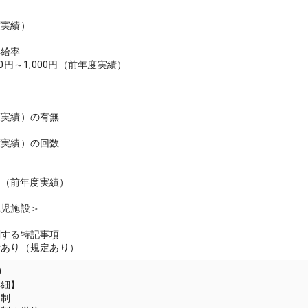
度実績）
昇給率
0円～1,000円（前年度実績）
度実績）の有無
度実績）の回数
月分（前年度実績）
託児施設＞
関する特記事項
所あり（規定あり）
0
詳細】
間制