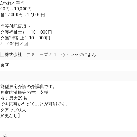
払われる手当
00円～10,000円
7,000円～17,000円
手当等付記事項＞
介護福祉士） 10，000円
介護3年以上）10，000円
5，000円／回
式会社_株式会社 アミューズ２４ ヴィレッジによん
市東区
機能型居宅介護の介護職です。
や居室内清掃等の生活支援
者：最大29名
方でも応募いただくことが可能です。
ックアップ求人
：変更なし】
5分