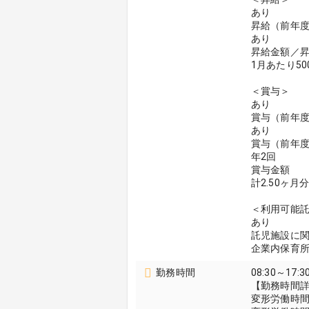
あり
昇給（前年
あり
昇給金額／
1月あたり50
＜賞与＞
あり
賞与（前年
あり
賞与（前年
年2回
賞与金額
計2.50ヶ
＜利用可能
あり
託児施設に
企業内保育
勤務時間
08:30～17:3
【勤務時間
変形労働時