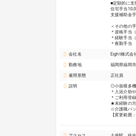
■定額的に支
住宅手当10,0
支援補助金手当1
＜その他の
＊資格手当（
＊経験手当（
＊夜勤手当 
会社名
Eight株
勤務地
福岡県福岡
雇用形態
正社員
説明
◎小規模多
＊入浴介助
＊ご利用登録
★未経験の
☆介護職バ
【変更範囲
アクセス
土井駅 徒歩