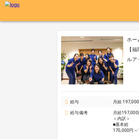
ホー
【福
ルア
給与
月給 197,0
給与備考
月給197,000
＜内訳＞
■基本給
170,000円～