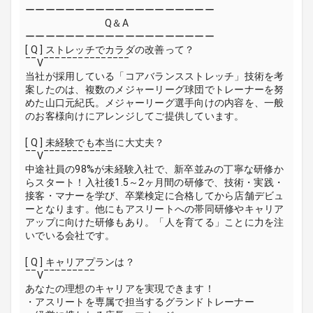
ーーーーーーーーーーーーーーーーーーー
Q＆A
ーーーーーーーーーーーーーーーーーーー
[ Q ] ストレッチでカラダの改善って？
‾‾V‾‾‾‾‾‾‾‾‾‾‾‾‾‾‾
当社が採用している「コアバランスストレッチ」技術を考
案したのは、複数のメジャーリーグ球団でトレーナーを努
めた山口元紀氏。メジャーリーグ選手向けの内容を、一般
のお客様向けにアレンジしてご提供しています。
[ Q ] 未経験でも本当に大丈夫？
‾‾V‾‾‾‾‾‾‾‾‾‾‾‾
中途社員の98%が未経験入社で、新卒並みの丁寧な研修か
らスタート！入社後1.5～2ヶ月間の研修で、技術・実践・
接客・マナーを学び、卒業検定に合格してから店舗デビュ
ーとなります。他にもアスリートへの帯同研修やキャリア
アップに向けた研修もあり。「人を育てる」ことに力を注
いでいる会社です。
[ Q ] キャリアプランは？
‾‾V‾‾‾‾‾‾‾‾‾
あなたの理想のキャリアを実現できます！
・アスリートを専属で担当するグランドトレーナー