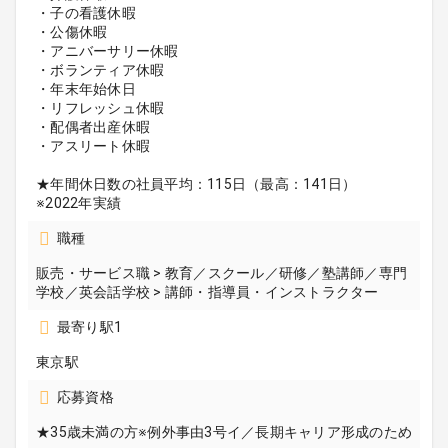
・子の看護休暇
・公傷休暇
・アニバーサリー休暇
・ボランティア休暇
・年末年始休日
・リフレッシュ休暇
・配偶者出産休暇
・アスリート休暇
★年間休日数の社員平均：115日（最高：141日）
※2022年実績
職種
販売・サービス職 > 教育／スクール／研修／塾講師／専門
学校／英会話学校 > 講師・指導員・インストラクター
最寄り駅1
東京駅
応募資格
★35歳未満の方※例外事由3号イ／長期キャリア形成のため