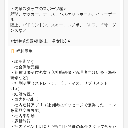
＜先輩スタッフのスポーツ歴＞
野球、サッカー、テニス、バスケットボール、バレーボー
ル、
陸上、バドミントン、スキー、スノボ、ゴルフ、卓球、ダ
ンスなど
※女性従業員4割以上（男女比6:4）
福利厚生
・試用期間なし
・社会保険完備
・各種研修制度充実（入社時研修・管理者向け研修・海外
研修など）
・社割制度（ストレッチ、ピラティス、サプリメント
etc.）
・結婚お祝い
・国内外FA制度
・社内通貨アプリ（社員間のメッセージで獲得したコイン
を景品交換可能）
・社内部活動
・褒賞旅行
・社内イベントD1GP（年に1回開催の海外スタッフ含めた