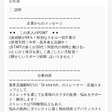
正社員
説明
ーーーーーーーーーーーーーーーーーーーー
企業からのメッセージ
ーーーーーーーーーーーーーーーーーーーー
▼▼ この求人のPOINT ▼▼
□未経験が98％！特別なスキル一切不要◎
□学歴不問！中卒・高卒者も活躍中！
□STAFFの多くが20代！同世代の仲間と働ける♪
□とにかく毎日を楽しく過ごしたい方歓迎！
□輝かしいスポーツ経験…はいりません！
ーーーーーーーーーーーーーーーーーーーー
仕事内容
ーーーーーーーーーーーーーーーーーーーー
業界店舗数NO.1の「Dr.stretch」のトレーナー・店舗スタ
ッフとして、
ストレッチを通じてお客様のカラダの改善・悩みをサポー
ト・解決します！
ストレッチは100種類以上もあり、
悩みの筋肉にダイレクトに届く独自技術コアバランススト