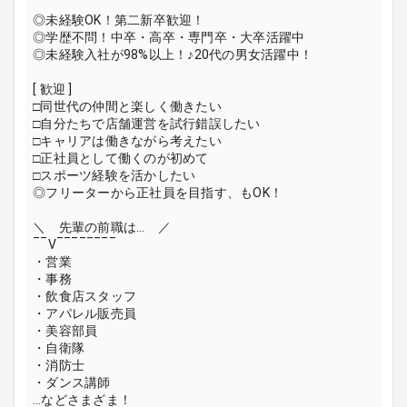
◎未経験OK！第二新卒歓迎！
◎学歴不問！中卒・高卒・専門卒・大卒活躍中
◎未経験入社が98%以上！♪20代の男女活躍中！
[ 歓迎 ]
□同世代の仲間と楽しく働きたい
□自分たちで店舗運営を試行錯誤したい
□キャリアは働きながら考えたい
□正社員として働くのが初めて
□スポーツ経験を活かしたい
◎フリーターから正社員を目指す、もOK！
＼ 先輩の前職は… ／
‾‾V‾‾‾‾‾‾‾‾
・営業
・事務
・飲食店スタッフ
・アパレル販売員
・美容部員
・自衛隊
・消防士
・ダンス講師
…などさまざま！