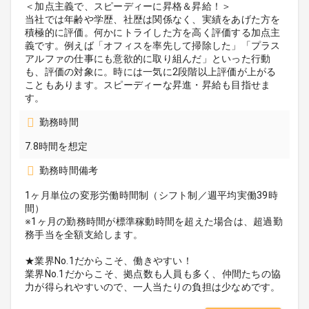
＜加点主義で、スピーディーに昇格＆昇給！＞
当社では年齢や学歴、社歴は関係なく、実績をあげた方を
積極的に評価。何かにトライした方を高く評価する加点主
義です。例えば「オフィスを率先して掃除した」「プラス
アルファの仕事にも意欲的に取り組んだ」といった行動
も、評価の対象に。時には一気に2段階以上評価が上がる
こともあります。スピーディーな昇進・昇給も目指せま
す。
勤務時間
7.8時間を想定
勤務時間備考
1ヶ月単位の変形労働時間制（シフト制／週平均実働39時
間）
※1ヶ月の勤務時間が標準稼動時間を超えた場合は、超過勤
務手当を全額支給します。
★業界No.1だからこそ、働きやすい！
業界No.1だからこそ、拠点数も人員も多く、仲間たちの協
力が得られやすいので、一人当たりの負担は少なめです。