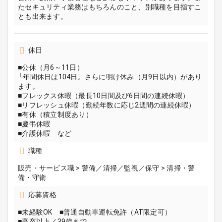
たセキュリティ業務はもちろんのこと、別職種を目指すこ
とも出来ます。
休日
■公休（月6～11日）
└年間休日は104日。さらに明け休み（月9日以内）があり
ます。
■フレックス休暇（最長10日間及び6日間の連続休暇）
■リフレッシュ休暇（勤続年数に応じ2週間の連続休暇）
■有休（積立制度あり）
■慶弔休暇
■介護休暇 など
職種
販売・サービス職 > 警備／清掃／監視／保守 > 清掃・警
備・守衛
応募資格
■未経験OK ■普通自動車運転免許（AT限定可）
■高卒以上／39歳まで