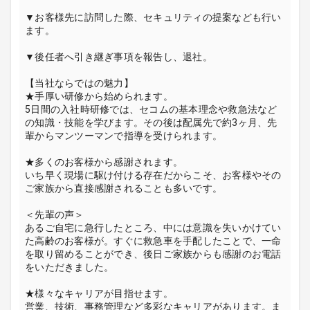
▼お客様先に訪問した際、セキュリティの提案なども行い
ます。
▼後任者へ引き継ぎ事項を報告し、退社。
【当社ならではの魅力】
★手厚い研修から始められます。
5日間の入社時研修では、セコムの基本理念や救急法など
の知識・技能を学びます。その後は配属先で約3ヶ月、先
輩からマンツーマンで指導を受けられます。
★多くのお客様から感謝されます。
いち早く現場に駆け付ける存在だからこそ、お客様やその
ご家族から直接感謝されることも多いです。
＜先輩の声＞
あるご自宅に急行したところ、中には意識を失いかけてい
た高齢のお客様が。すぐに救急車を手配したことで、一命
を取り留めることができ、後日ご家族からも感謝のお電話
をいただきました。
★様々なキャリアが目指せます。
営業、技術、事務管理など多彩なキャリアがあります。ま