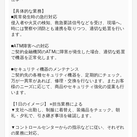
【具体的な業務】
■異常発生時の急行対応
侵入者や火災の検知、救急要請信号などを受け、現場へ。
時には警察や消防とも連携を取りつつ、適切な処置を行い
ます。
■ATM障害への対応
ご契約金融機関のATMに障害が発生した場合、適切な処置
で機器を正常化します。
■セキュリティ機器のメンテナンス
ご契約先の各種セキュリティ機器を、定期的にチェック。
万が一異常があれば、修理・交換を行ないます。またお客
様のニーズに応じて、商品やセキュリティ強化の提案も行
います。
【1日のイメージ】 ※担当業務による
▼支社へ出勤し、制服に着替え、装備品をチェック。朝
礼・夕礼で、引き継ぎ事項を確認します。
▼コントロールセンターからの指示などに従い、それぞれ
の業務に対応。