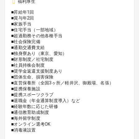
福利厚生
■昇給年1回
■賞与年2回
■家族手当
■住宅手当（一部地域）
■超過勤務その他各種手当
■社会保険完備
■通勤交通費支給
■独身寮あり（東京、愛知）
■財形制度／社宅制度
■社員持株会制度
■奨学金返還支援制度あり
■団体生命、損害保険
■直営保養所（全国3ヶ所／軽井沢、御殿場、名張）
■提携保養施設
■提携スポーツクラブ
■退職金（年金通算制度導入）など
■経験年数に応じた研修
■通信教育助成制度
■海外留学制度
■オンライン選考OK
■消毒液設置