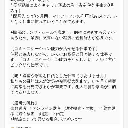
└長期勤続によるキャリア形成の為（省令 例外事由の3号
のイ）
└配属先では3ヶ月間、マンツーマンのOJTがあるので、ム
リなく仕事に慣れていくことができます。
※機器のランプ・シールを識別し、的確に対処する必要が
あるため、業務に支障のない程度の色覚能力が必要です。
【コミュニケーション能力が活かせる仕事です】
仲間と協力しながら、多くのお客様と日々接する仕事で
す。「コミュニケーション能力を活かしたい」という方に
ピッタリな仕事です。
【犯人逮捕や撃退を目的とした仕事ではありません】
私たちの目的は未然対策や被害拡大防止で、いち早く確実
に異常を発見できるかが重要です。犯人逮捕や撃退が目的
ではありません。
【選考の流れ】
書類選考 ⇒ オンライン選考（適性検査・面接） ⇒ 対面選
考（適性検査・面接）⇒ 内定
※地域によって異なる場合がございます