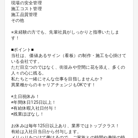
現場の安全管理
施工コスト管理
施工品質管理
その他
※未経験の方でも、先輩社員がしっかりと指導いたしま
す！
■ポイント■
当社は、 価値あるサイン（看板）の制作・施工を心掛けて
いる会社です。
ただ目立つのではなく、街並みや空間に花を添え、多くの
人々の心に残る。
私たちと一緒にそんな仕事を目指しませんか？
異業種からのキャリアチェンジもOKです！
◉土日祝休み！
◉年間休日125日以上！
◉有給休暇入社日付与！
◉残業ほぼなし！
お休みは毎年125日以上あり、業界ではトップクラス！
有給は入社日当日から付与します。
メリハリをつけて働けるので、ご家族との時間や趣味の時