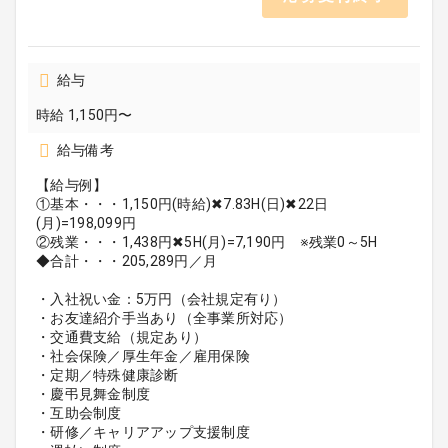
給与
時給 1,150円〜
給与備考
【給与例】
①基本・・・1,150円(時給)✖7.83H(日)✖22日
(月)=198,099円
②残業・・・1,438円✖5H(月)=7,190円 ※残業0～5H
◆合計・・・205,289円／月
・入社祝い金：5万円（会社規定有り）
・お友達紹介手当あり（全事業所対応）
・交通費支給（規定あり）
・社会保険／厚生年金／雇用保険
・定期／特殊健康診断
・慶弔見舞金制度
・互助会制度
・研修／キャリアアップ支援制度