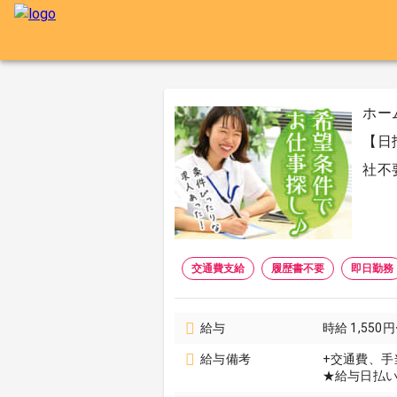
ホー
【日
社不
交通費支給
履歴書不要
即日勤務
給与
時給 1,550円
給与備考
+交通費、手
★給与日払