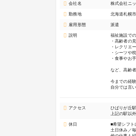
会社名
株式会社ニッ
勤務地
北海道札幌
雇用形態
派遣
説明
福祉施設で
・高齢者の
・レクリエ
・シーツや
・食事やお
など、高齢
今までの経
自分では言
アクセス
ひばりが丘
上記の駅以
休日
■希望シフト
土日休み／
他の仕事も紹