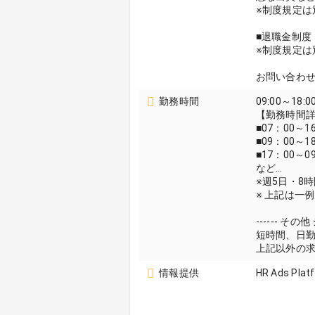
※制度規定は
■退職金制度
※制度規定は
お問い合わ
勤務時間
09:00～18:0
【勤務時間
■07：00～1
■09：00～1
■17：00～0
など…
※週5日・8
※ 上記は一
------ その他
短時間、日
上記以外の
情報提供
HR Ads Plat