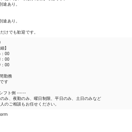
別途あり。
別途あり。
せだけでも歓迎です。
0
詳細】
6：00
8：00
9：00
時間勤務
例です
 シフト例 ------
勤のみ、夜勤のみ、曜日制限、平日のみ、土日のみなど
求人のご相談もお任せください。
form