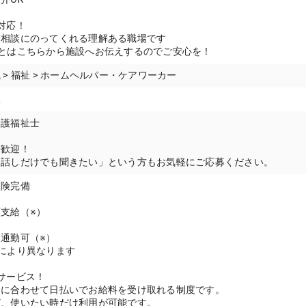
対応！
も相談にのってくれる理解ある職場です
とはこちらから施設へお伝えするのでご安心を！
 > 福祉 > ホームヘルパー・ケアワーカー
駅
介護福祉士
帰歓迎！
お話しだけでも聞きたい」という方もお気軽にご応募ください。
保険完備
支給（※）
通勤可（※）
により異なります
サービス！
スに合わせて日払いでお給料を受け取れる制度です。
ど、使いたい時だけ利用が可能です。