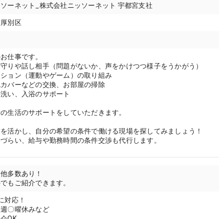
ソーネット_株式会社ニッソーネット 宇都宮支社
市厚別区
のお仕事です。
見守りや話し相手（問題がないか、声をかけつつ様子をうかがう）
ーション（運動やゲーム）の取り組み
枕カバーなどの交換、お部屋の掃除
手洗い、入浴のサポート
者の生活のサポートをしていただきます。
験を活かし、自分の希望の条件で働ける現場を探してみましょう！
いづらい、給与や勤務時間の条件交渉も代行します。
駅他多数あり！
外でもご紹介できます。
に対応！
毎週〇曜休みなど
介OK