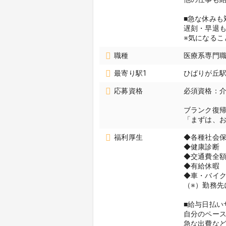
■急な休みも
遅刻・早退
※気になるこ
職種
医療系専門職
最寄り駅1
ひばりが丘
応募資格
必須資格：
ブランク復
「まずは、
福利厚生
◆各種社会
◆健康診断
◆交通費全額
◆有給休暇
◆車・バイク
（※）勤務先
■給与日払い
自分のペー
急な出費な