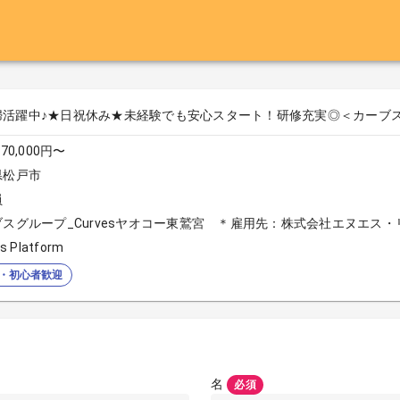
婦活躍中♪★日祝休み★未経験でも安心スタート！研修充実◎＜カーブ
70,000円〜
県松戸市
員
ブスグループ_Curvesヤオコー東鷲宮 ＊雇用先：株式会社エヌエス・
s Platform
・初心者歓迎
名
必須