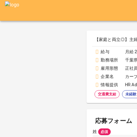
【家庭と両立◎】主
給与
月給 2
勤務場所
千葉
雇用形態
正社
企業名
カー
情報提供
HR Ad
交通費支給
未経験
応募フォーム
姓
必須