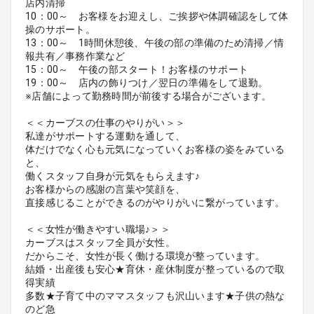
店内清掃
10：00～ お客様をお迎えし、ご挨拶や体調確認をして体
操のサポート。
13：00～ 1時間休憩後、午後の部の準備のため清掃／情
報共有／事務作業など
15：00～ 午後の部スタート！お客様のサポート
19：00～ 店内の飾りつけ／翌日の準備をして退勤。
※店舗によって勤務時間が前後する場合がございます。
＜＜カーブスの仕事のやりがい＞＞
私達がサポートする運動を通して、
体だけでなく心も元気になっていくお客様の姿をみている
と、
働くスタッフ自身が元気をもらえます♪
お客様からの感謝の言葉や笑顔を、
直接感じることができるのがやりがいに繋がっています。
＜＜女性が働きやすい職場♪＞＞
カーブスはスタッフ全員が女性。
だからこそ、女性が長く働ける環境が整っています。
結婚・出産後も安心★育休・産休制度が整っているので取
得実績
多数★子育て中のママスタッフも沢山います★子供の熱な
のど急