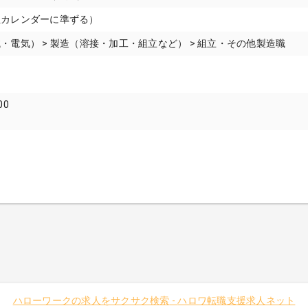
社カレンダーに準ずる）
・電気） > 製造（溶接・加工・組立など） > 組立・その他製造職
00
ハローワークの求人をサクサク検索
-
ハロワ転職支援求人ネット