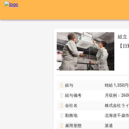
組立
【日
給与
時給 1,350
給与備考
月収例：260
会社名
株式会社ラ
勤務地
北海道千歳
雇用形態
派遣