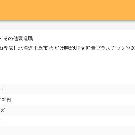
・その他製造職
勤専属】北海道千歳市 今だけ時給UP★軽量プラスチック容
円〜
000円
イズ
市