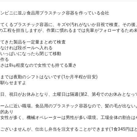
】
コンビニに並ぶ食品用プラスチック容器を作っている会社
出てくるプラスチック容器に、キズや汚れがないか目視で検査。その後
の工程を担当しますが、作業に慣れるまでは先輩がフォローするため未経
出てきた製品を一定量まとめて検査
題なければ段ボールへ入れる
がいっぱいになったら閉じて移動
を作る
さは8㎏程度なので女性でも持てる重さ
までは夜勤のシフトはないです(1か月半程が目安)
を馴らせますよ
日、祝日がお休みとなり、土曜日は隔週(第2、第4)でのお休みとなっ
】
ルームに近い職場。食品用のプラスチック容器なので、髪の毛が出ない
性的あり
女性が多く、機械オペレーターは男性が多い環境。工場全体の割合は4(
ございませんが、仕出し弁当を注文することができます(1食345円ほ