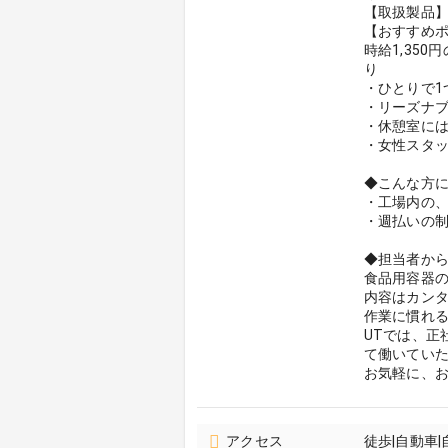
【取扱製品
【おすすめポ
時給1,35
り
・ひとりで1
・リーズナブ
・休憩室に
・女性スタ
◆こんな方
・工場内の
・週払いの
◆担当者か
食品用容器
内容はカンタ
作業に慣れ
UTでは、
て働いてい
お気軽に、
アクセス
徒歩|自動車