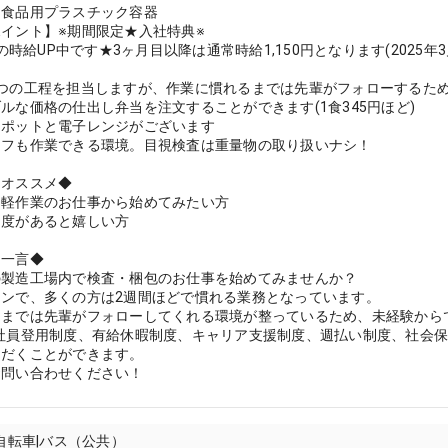
】食品用プラスチック容器
イント】※期間限定★入社特典※
0円の時給UP中です★3ヶ月目以降は通常時給1,150円となります(2025
つの工程を担当しますが、作業に慣れるまでは先輩がフォローするため
ルな価格の仕出し弁当を注文することができます(1食345円ほど)
はポットと電子レンジがございます
ッフも作業できる環境。目視検査は重量物の取り扱いナシ！
にオススメ◆
、軽作業のお仕事から始めてみたい方
制度があると嬉しい方
ら一言◆
の製造工場内で検査・梱包のお仕事を始めてみませんか？
ンで、多くの方は2週間ほどで慣れる業務となっています。
るまでは先輩がフォローしてくれる環境が整っているため、未経験から
正社員登用制度、有給休暇制度、キャリア支援制度、週払い制度、社会
ただくことができます。
お問い合わせください！
|自転車|バス（公共）