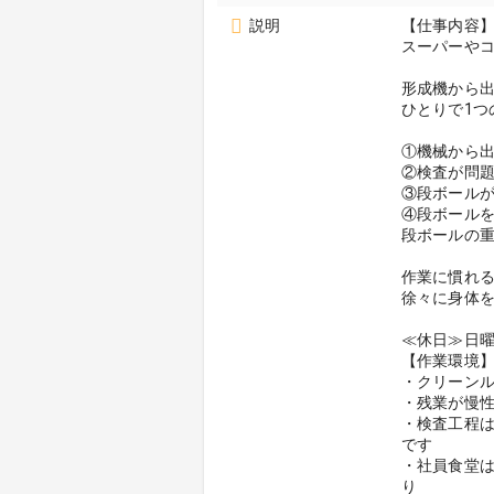
説明
【仕事内容
スーパーや
形成機から
ひとりで1つ
①機械から
②検査が問
③段ボール
④段ボール
段ボールの重
作業に慣れる
徐々に身体
≪休日≫日曜
【作業環境
・クリーン
・残業が慢
・検査工程は
です
・社員食堂は
り