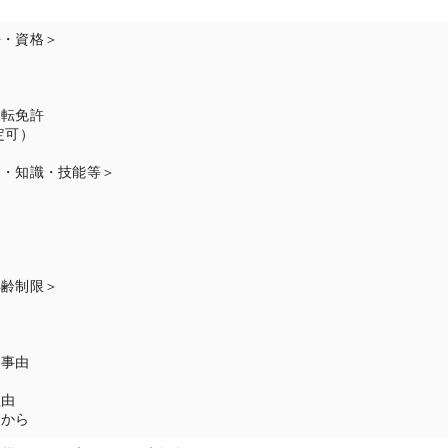
許・資格＞
名
運転免許
定可）
験・知識・技能等＞
年齢制限＞
囲
当事由
理由
るから