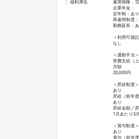
福利厚生
雇用保険，
企業年金：
定年制：あり
再雇用制度：
勤務延長：
＜利用可能
なし
＜通勤手当
実費支給（
月額
20,000円
＜昇給制度
あり
昇給（前年
あり
昇給金額／
1月あたり3,
＜賞与制度
あり
賞与（前年