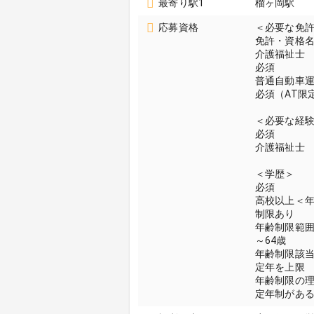
最寄り駅1
榴ヶ岡駅
応募資格
＜必要な免
免許・資格
介護福祉士
必須
普通自動車
必須（AT限
＜必要な経
必須
介護福祉士
＜学歴＞
必須
高校以上＜
制限あり
年齢制限範
～64歳
年齢制限該
定年を上限
年齢制限の
定年制があ