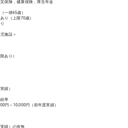
労災保険，健康保険，厚生年金
（一律65歳）
あり（上限70歳）
あり
託児施設＞
＞
上限あり）
＞
度実績）
昇給率
000円～10,000円（前年度実績）
＞
度実績）の有無