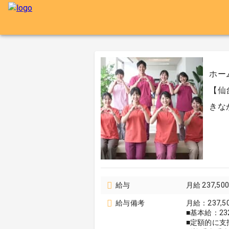
ホー
【仙
きな
給与
月給 237,50
給与備考
月給：237,5
■基本給：232
■定額的に支