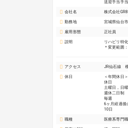
送迎手当手当5
会社名
株式会社GR
勤務地
宮城県仙台
雇用形態
正社員
説明
リハビリ特
＊変更範囲
アクセス
JR仙石線 
休日
＜年間休日＞
休日
土曜日，日
週休二日制
毎週
6ヶ月経過後
10日
職種
医療系専門職