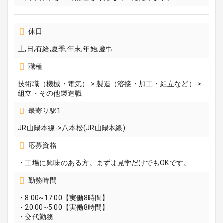
休日
土,日,有給,夏季,年末,年始,慶弔
職種
技術職（機械・電気） > 製造（溶接・加工・組立など） >
組立・その他製造職
最寄り駅1
JR山陽本線->八本松(JR山陽本線)
応募資格
・工場に興味のある方。まずは見学だけでもOKです。
勤務時間
・8:00~17:00【実働8時間】
・20:00~5:00【実働8時間】
・交代勤務