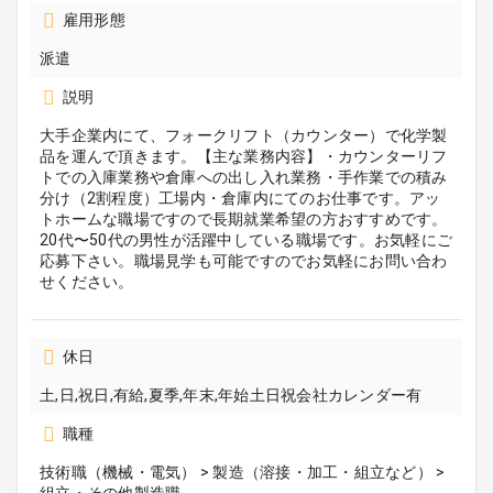
雇用形態
派遣
説明
大手企業内にて、フォークリフト（カウンター）で化学製
品を運んで頂きます。【主な業務内容】・カウンターリフ
トでの入庫業務や倉庫への出し入れ業務・手作業での積み
分け（2割程度）工場内・倉庫内にてのお仕事です。アッ
トホームな職場ですので長期就業希望の方おすすめです。
20代〜50代の男性が活躍中している職場です。お気軽にご
応募下さい。職場見学も可能ですのでお気軽にお問い合わ
せください。
休日
土,日,祝日,有給,夏季,年末,年始土日祝会社カレンダー有
職種
技術職（機械・電気） > 製造（溶接・加工・組立など） >